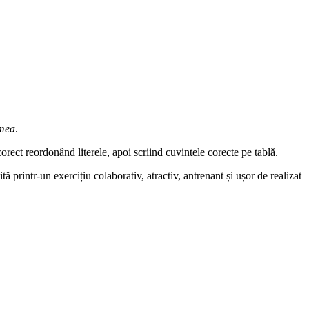
mea
.
corect reordonând literele, apoi scriind cuvintele corecte pe tablă.
 printr-un exercițiu colaborativ, atractiv, antrenant și ușor de realizat