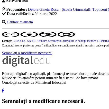
Accesări:
590
Propunător:
Delora Gineta Roșu - Școala Gimnazială, Topliceni 
Data validării:
4 februarie 2022
Căutare avansată
Licență
:
CC BY-NC-SA 4.0, Atribuire-necomercial-distribuire în condiţii identice 4.0 interna
Conținutul acestei platforme poate fi utilizat liber cu condiția menționării sursei și, unde e posibi
Semnalați o modificare necesară.
Educație digitală cu aplicații, platforme și resurse educaționale desch
Mijloc de învățământ pentru utilizare în sistemul de învățământ
Omologat selectiv de Ministerul Educației
Semnalați o modificare necesară.