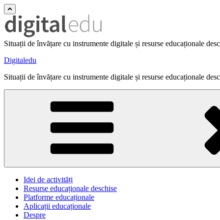
Situații de învățare cu instrumente digitale și resurse educaționale des
Digitaledu
Situații de învățare cu instrumente digitale și resurse educaționale des
Idei de activități
Resurse educaționale deschise
Platforme educaționale
Aplicații educaționale
Despre