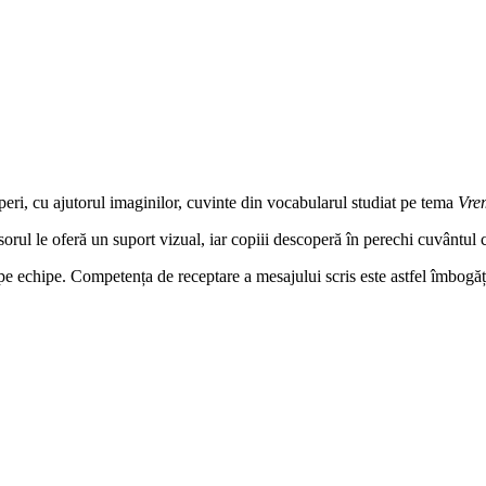
operi, cu ajutorul imaginilor, cuvinte din vocabularul studiat pe tema
Vre
esorul le oferă un suport vizual, iar copiii descoperă în perechi cuvântul 
e echipe. Competența de receptare a mesajului scris este astfel îmbogățită