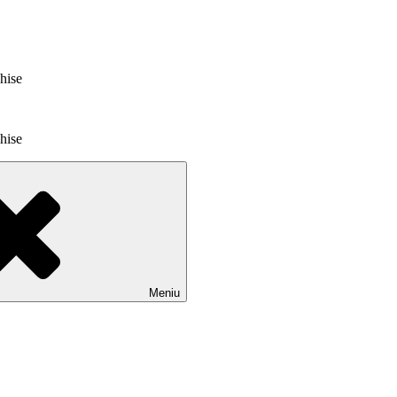
chise
chise
Meniu