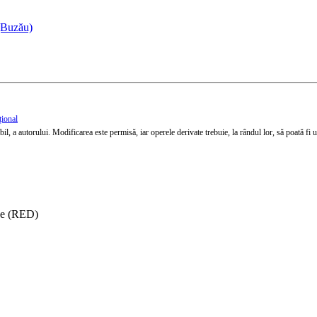
(Buzău)
țional
l, a autorului. Modificarea este permisă, iar operele derivate trebuie, la rândul lor, să poată fi util
ise (RED)