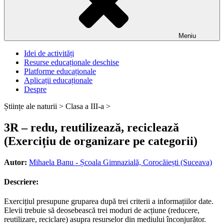
Meniu
Idei de activități
Resurse educaționale deschise
Platforme educaționale
Aplicații educaționale
Despre
Științe ale naturii >
Clasa a III-a >
3R – redu, reutilizează, reciclează
(Exercițiu de organizare pe categorii)
Autor:
Mihaela Banu - Școala Gimnazială, Corocăiești (Suceava)
Descriere:
Exercițiul presupune gruparea după trei criterii a informațiilor date.
Elevii trebuie să deosebească trei moduri de acțiune (reducere,
reutilizare, reciclare) asupra resurselor din mediului înconjurător.