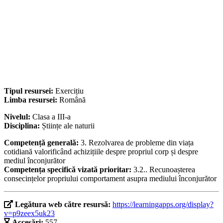
Tipul resursei:
Exercițiu
Limba resursei:
Română
Nivelul:
Clasa a III-a
Disciplina:
Științe ale naturii
Competență generală:
3. Rezolvarea de probleme din viața
cotidiană valorificând achizițiile despre propriul corp și despre
mediul înconjurător
Competența specifică vizată prioritar:
3.2.. Recunoașterea
consecințelor propriului comportament asupra mediului înconjurător
Legătura web către resursă:
https://learningapps.org/display?
v=p9zeex5uk23
Accesări:
557