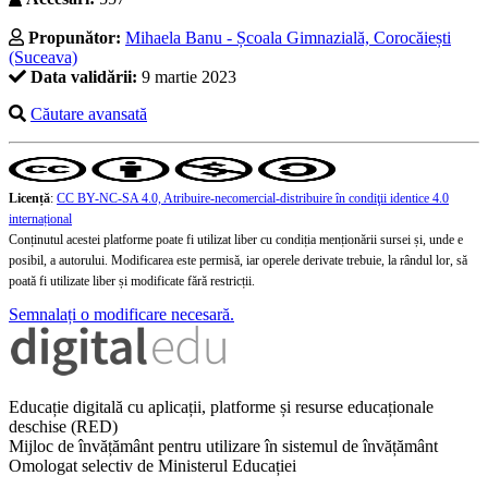
Propunător:
Mihaela Banu - Școala Gimnazială, Corocăiești
(Suceava)
Data validării:
9 martie 2023
Căutare avansată
Licență
:
CC BY-NC-SA 4.0, Atribuire-necomercial-distribuire în condiţii identice 4.0
internațional
Conținutul acestei platforme poate fi utilizat liber cu condiția menționării sursei și, unde e
posibil, a autorului. Modificarea este permisă, iar operele derivate trebuie, la rândul lor, să
poată fi utilizate liber și modificate fără restricții.
Semnalați o modificare necesară.
Educație digitală cu aplicații, platforme și resurse educaționale
deschise (RED)
Mijloc de învățământ pentru utilizare în sistemul de învățământ
Omologat selectiv de Ministerul Educației