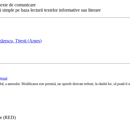
ntexte de comunicare
 simple pe baza lecturii textelor informative sau literare
rescu, Țițești (Argeş)
țional
l, a autorului. Modificarea este permisă, iar operele derivate trebuie, la rândul lor, să poată fi util
ise (RED)