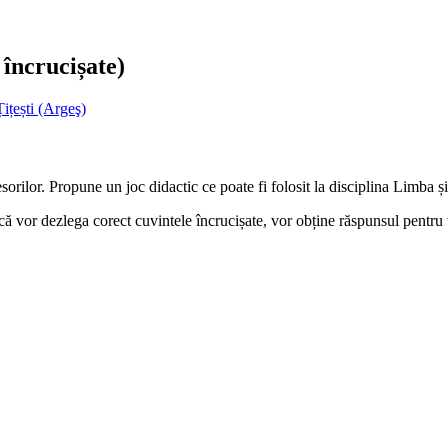
 încrucișate)
ițești (Argeş)
orilor. Propune un joc didactic ce poate fi folosit la disciplina Limba și
 dacă vor dezlega corect cuvintele încrucișate, vor obține răspunsul pen