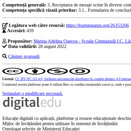
Competență generală:
3. Receptarea de mesaje scrise în diverse co
Competența specifică vizată prioritar:
3.1.. Formularea de concluzii
Legătura web către resursă:
https://learningapps.org/26353266
Accesări:
459
Propunător:
Marina Adelina Oancea - Școala Gimnazială I.C. Lăză
Data validării:
28 august 2022
Căutare avansată
Licență
:
CC BY-NC-SA 4.0, Atribuire-necomercial-distribuire în condiţii identice 4.0 interna
Conținutul acestei platforme poate fi utilizat liber cu condiția menționării sursei și, unde e posibi
Semnalați o modificare necesară.
Educație digitală cu aplicații, platforme și resurse educaționale desch
Mijloc de învățământ pentru utilizare în sistemul de învățământ
Omologat selectiv de Ministerul Educației