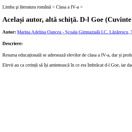
Limba şi literatura română >
Clasa a IV-a >
Același autor, altă schiță. D-l Goe (Cuvinte
Autor:
Marina Adelina Oancea - Școala Gimnazială I.C. Lăzărescu, Ț
Descriere:
Resursa educațională se adresează elevilor de clasa a IV-a, dar și profes
Elevii au ca cerință să își amintească în ce era îmbrăcat d-l Goe, iar