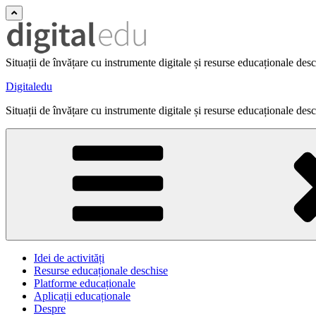
Situații de învățare cu instrumente digitale și resurse educaționale des
Digitaledu
Situații de învățare cu instrumente digitale și resurse educaționale des
Idei de activități
Resurse educaționale deschise
Platforme educaționale
Aplicații educaționale
Despre