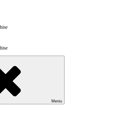
chise
chise
Meniu