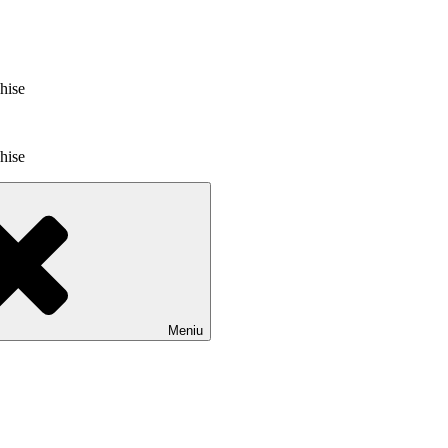
chise
chise
Meniu