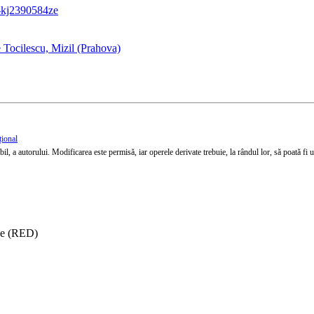
-kj2390584ze
 Tocilescu, Mizil (Prahova)
țional
l, a autorului. Modificarea este permisă, iar operele derivate trebuie, la rândul lor, să poată fi util
ise (RED)