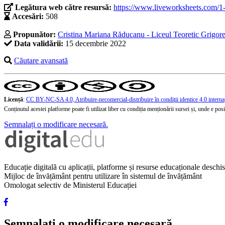
Legătura web către resursă:
https://www.liveworksheets.com/1
Accesări:
508
Propunător:
Cristina Mariana Răducanu - Liceul Teoretic Grigore
Data validării:
15 decembrie 2022
Căutare avansată
Licență
:
CC BY-NC-SA 4.0, Atribuire-necomercial-distribuire în condiţii identice 4.0 interna
Conținutul acestei platforme poate fi utilizat liber cu condiția menționării sursei și, unde e posibi
Semnalați o modificare necesară.
Educație digitală cu aplicații, platforme și resurse educaționale desch
Mijloc de învățământ pentru utilizare în sistemul de învățământ
Omologat selectiv de Ministerul Educației
Semnalați o modificare necesară.