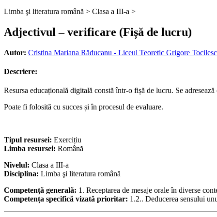
Limba şi literatura română >
Clasa a III-a >
Adjectivul – verificare (Fișă de lucru)
Autor:
Cristina Mariana Răducanu - Liceul Teoretic Grigore Tocilesc
Descriere:
Resursa educațională digitală constă într-o fișă de lucru. Se adresează el
Poate fi folosită cu succes și în procesul de evaluare.
Tipul resursei:
Exercițiu
Limba resursei:
Română
Nivelul:
Clasa a III-a
Disciplina:
Limba şi literatura română
Competență generală:
1. Receptarea de mesaje orale în diverse con
Competența specifică vizată prioritar:
1.2.. Deducerea sensului unu