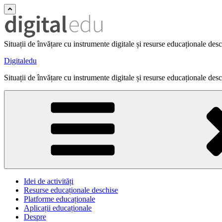
Situații de învățare cu instrumente digitale și resurse educaționale des
Digitaledu
Situații de învățare cu instrumente digitale și resurse educaționale des
Idei de activități
Resurse educaționale deschise
Platforme educaționale
Aplicații educaționale
Despre