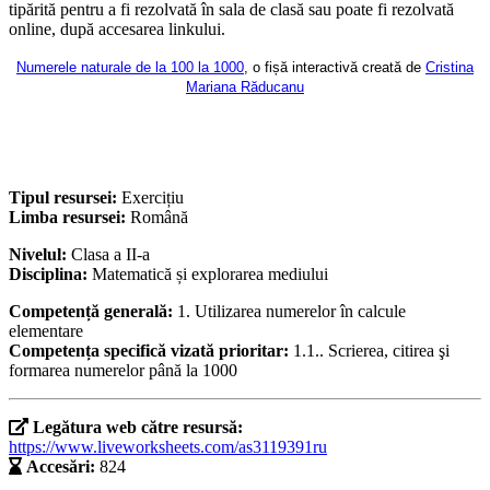
tipărită pentru a fi rezolvată în sala de clasă sau poate fi rezolvată
online, după accesarea linkului.
Numerele naturale de la 100 la 1000
, o fișă interactivă creată de
Cristina
Mariana Răducanu
Tipul resursei:
Exercițiu
Limba resursei:
Română
Nivelul:
Clasa a II-a
Disciplina:
Matematică și explorarea mediului
Competență generală:
1. Utilizarea numerelor în calcule
elementare
Competența specifică vizată prioritar:
1.1.. Scrierea, citirea şi
formarea numerelor până la 1000
Legătura web către resursă:
https://www.liveworksheets.com/as3119391ru
Accesări:
824