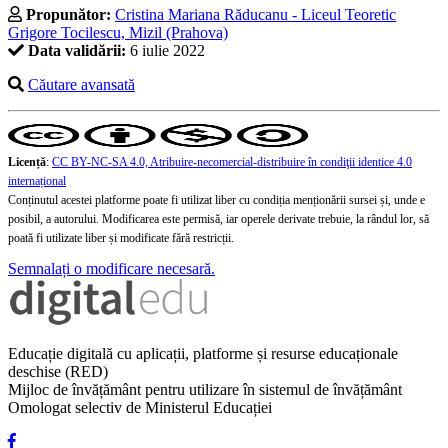
Propunător:
Cristina Mariana Răducanu - Liceul Teoretic
Grigore Tocilescu, Mizil (Prahova)
Data validării:
6 iulie 2022
Căutare avansată
Licență
:
CC BY-NC-SA 4.0, Atribuire-necomercial-distribuire în condiţii identice 4.0
internațional
Conținutul acestei platforme poate fi utilizat liber cu condiția menționării sursei și, unde e
posibil, a autorului. Modificarea este permisă, iar operele derivate trebuie, la rândul lor, să
poată fi utilizate liber și modificate fără restricții.
Semnalați o modificare necesară.
Educație digitală cu aplicații, platforme și resurse educaționale
deschise (RED)
Mijloc de învățământ pentru utilizare în sistemul de învățământ
Omologat selectiv de Ministerul Educației