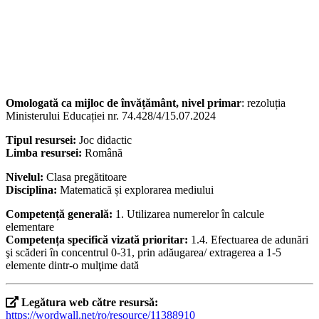
Omologată ca mijloc de învățământ, nivel primar
: rezoluția
Ministerului Educației nr. 74.428/4/15.07.2024
Tipul resursei:
Joc didactic
Limba resursei:
Română
Nivelul:
Clasa pregătitoare
Disciplina:
Matematică și explorarea mediului
Competență generală:
1. Utilizarea numerelor în calcule
elementare
Competența specifică vizată prioritar:
1.4. Efectuarea de adunări
şi scăderi în concentrul 0-31, prin adăugarea/ extragerea a 1-5
elemente dintr-o mulţime dată
Legătura web către resursă:
https://wordwall.net/ro/resource/11388910