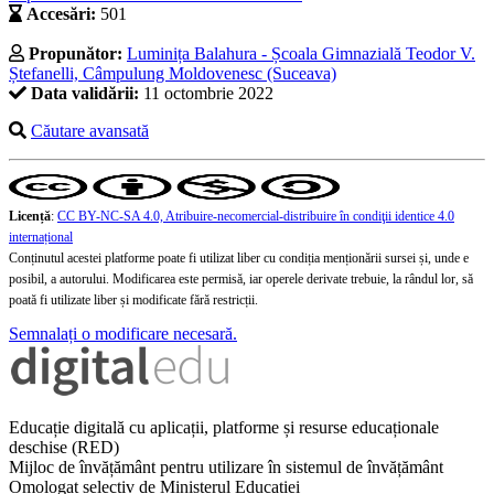
Accesări:
501
Propunător:
Luminița Balahura - Școala Gimnazială Teodor V.
Ștefanelli, Câmpulung Moldovenesc (Suceava)
Data validării:
11 octombrie 2022
Căutare avansată
Licență
:
CC BY-NC-SA 4.0, Atribuire-necomercial-distribuire în condiţii identice 4.0
internațional
Conținutul acestei platforme poate fi utilizat liber cu condiția menționării sursei și, unde e
posibil, a autorului. Modificarea este permisă, iar operele derivate trebuie, la rândul lor, să
poată fi utilizate liber și modificate fără restricții.
Semnalați o modificare necesară.
Educație digitală cu aplicații, platforme și resurse educaționale
deschise (RED)
Mijloc de învățământ pentru utilizare în sistemul de învățământ
Omologat selectiv de Ministerul Educației