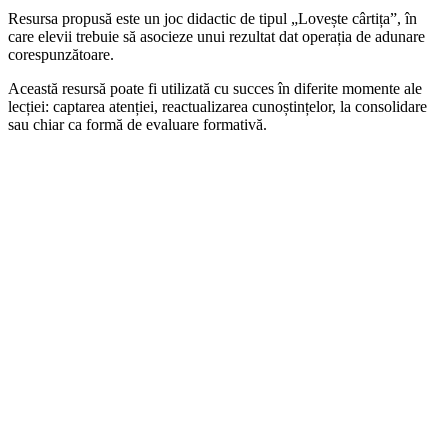
Resursa propusă este un joc didactic de tipul „Lovește cârtița”, în
care elevii trebuie să asocieze unui rezultat dat operația de adunare
corespunzătoare.
Această resursă poate fi utilizată cu succes în diferite momente ale
lecției: captarea atenției, reactualizarea cunoștințelor, la consolidare
sau chiar ca formă de evaluare formativă.