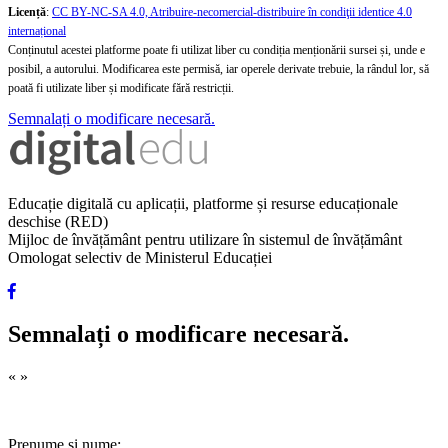
Licență
:
CC BY-NC-SA 4.0, Atribuire-necomercial-distribuire în condiţii identice 4.0
internațional
Conținutul acestei platforme poate fi utilizat liber cu condiția menționării sursei și, unde e
posibil, a autorului. Modificarea este permisă, iar operele derivate trebuie, la rândul lor, să
poată fi utilizate liber și modificate fără restricții.
Semnalați o modificare necesară.
Educație digitală cu aplicații, platforme și resurse educaționale
deschise (RED)
Mijloc de învățământ pentru utilizare în sistemul de învățământ
Omologat selectiv de Ministerul Educației
Semnalați o modificare necesară.
«
»
Prenume și nume: