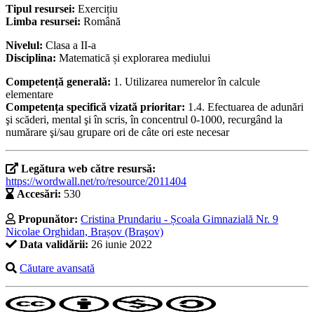
Tipul resursei:
Exercițiu
Limba resursei:
Română
Nivelul:
Clasa a II-a
Disciplina:
Matematică și explorarea mediului
Competență generală:
1. Utilizarea numerelor în calcule
elementare
Competența specifică vizată prioritar:
1.4. Efectuarea de adunări
şi scăderi, mental şi în scris, în concentrul 0-1000, recurgând la
numărare şi/sau grupare ori de câte ori este necesar
Legătura web către resursă:
https://wordwall.net/ro/resource/2011404
Accesări:
530
Propunător:
Cristina Prundariu - Școala Gimnazială Nr. 9
Nicolae Orghidan, Brașov (Braşov)
Data validării:
26 iunie 2022
Căutare avansată