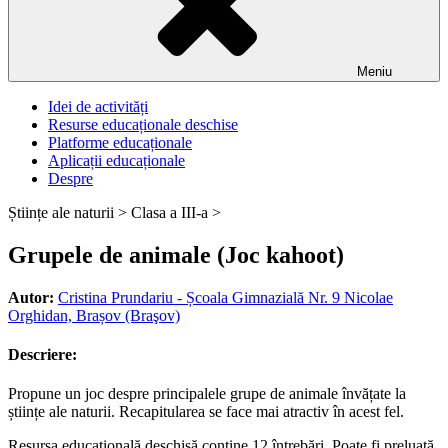
Meniu
Idei de activități
Resurse educaționale deschise
Platforme educaționale
Aplicații educaționale
Despre
Științe ale naturii >
Clasa a III-a >
Grupele de animale (Joc kahoot)
Autor:
Cristina Prundariu - Școala Gimnazială Nr. 9 Nicolae
Orghidan, Brașov (Braşov)
Descriere:
Propune un joc despre principalele grupe de animale învățate la
științe ale naturii. Recapitularea se face mai atractiv în acest fel.
Resursa educațională deschisă conține 12 întrebări. Poate fi preluată