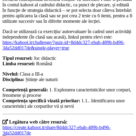
în contul kahoot al cadrului didactic, ca punct de plecare, și editată
în funcție de strategia didactică – se pot selecta doar câteva întrebări
pentru aplicarea la clasă sau se pot crea 2 teste cu 6 itemi, pentru a fi
utilizate succesiv sau în diferite momente ale lecției.
Dacă se utilizează ca exercițiu/ autoevaluare în cadrul unei activități
independente (în clasă sau acasă), linkul pentru elevi este:
https://kahoot.it/challenge/?quiz-id=8d4dc327-ebab-489b-b496-
3da52dd017de&single-player=true
Tipul resursei:
Joc didactic
Limba resursei:
Română
Nivelul:
Clasa a III-a
Disciplina:
Științe ale naturii
Competență generală:
1. Explorarea caracteristicilor unor corpuri,
fenomene şi procese
Competența specifică vizată prioritar:
1.1.. Identificarea unor
caracteristici ale corpurilor vii și nevii
Legătura web către resursă:
https://create.kahoot.it/share/8d4dc327-ebab-489b-b496-
3da52dd017de