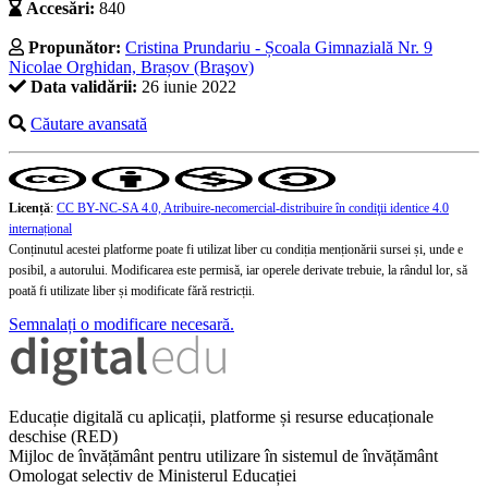
Accesări:
840
Propunător:
Cristina Prundariu - Școala Gimnazială Nr. 9
Nicolae Orghidan, Brașov (Braşov)
Data validării:
26 iunie 2022
Căutare avansată
Licență
:
CC BY-NC-SA 4.0, Atribuire-necomercial-distribuire în condiţii identice 4.0
internațional
Conținutul acestei platforme poate fi utilizat liber cu condiția menționării sursei și, unde e
posibil, a autorului. Modificarea este permisă, iar operele derivate trebuie, la rândul lor, să
poată fi utilizate liber și modificate fără restricții.
Semnalați o modificare necesară.
Educație digitală cu aplicații, platforme și resurse educaționale
deschise (RED)
Mijloc de învățământ pentru utilizare în sistemul de învățământ
Omologat selectiv de Ministerul Educației