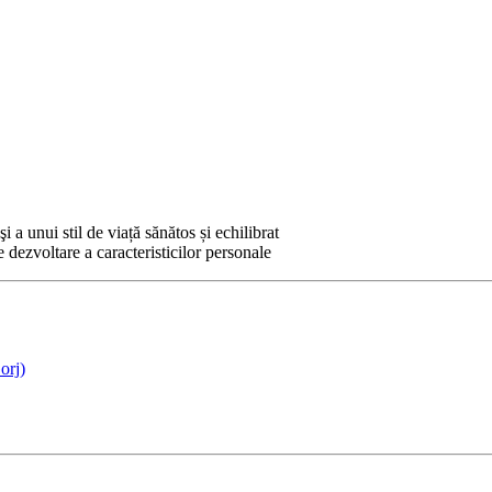
i a unui stil de viață sănătos și echilibrat
e dezvoltare a caracteristicilor personale
orj)