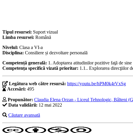
Tipul resursei:
Suport vizual
Limba resursei:
Română
Nivelul:
Clasa a VI-a
Disciplina:
Consiliere și dezvoltare personală
Competență generală:
1. Adoptarea atitudinilor pozitive faţă de sine ş
Competența specifică vizată prioritar:
1.1.. Explorarea direcţiilor d
Legătura web către resursă:
https://youtu.be/hPM0k4rVxSg
Accesări:
495
Propunător:
Claudia Elena Orzan - Liceul Tehnologic, Bâlteni (G
Data validării:
12 mai 2022
Căutare avansată