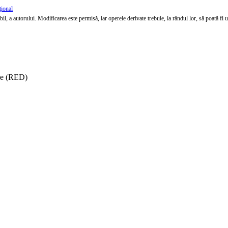
țional
l, a autorului. Modificarea este permisă, iar operele derivate trebuie, la rândul lor, să poată fi util
ise (RED)