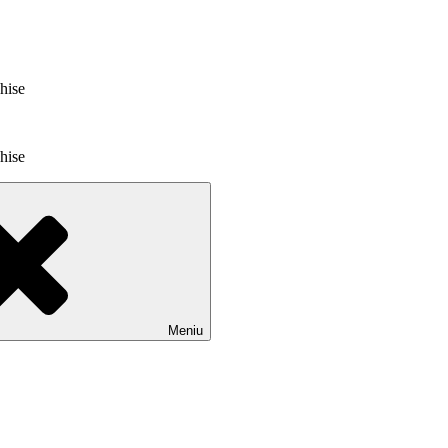
chise
chise
Meniu