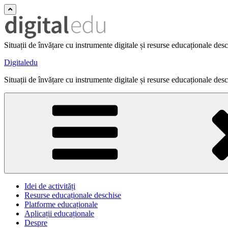
Situații de învățare cu instrumente digitale și resurse educaționale des
Digitaledu
Situații de învățare cu instrumente digitale și resurse educaționale des
Idei de activități
Resurse educaționale deschise
Platforme educaționale
Aplicații educaționale
Despre