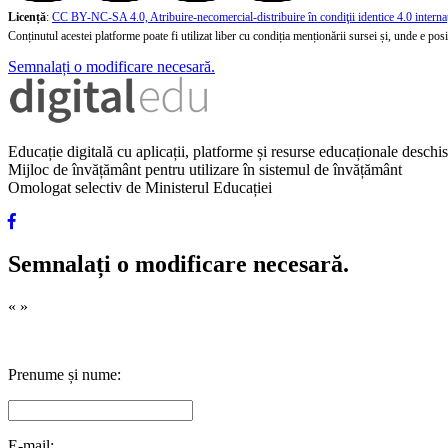
Licență
:
CC BY-NC-SA 4.0, Atribuire-necomercial-distribuire în condiţii identice 4.0 interna
Conținutul acestei platforme poate fi utilizat liber cu condiția menționării sursei și, unde e posibi
Semnalați o modificare necesară.
Educație digitală cu aplicații, platforme și resurse educaționale desch
Mijloc de învățământ pentru utilizare în sistemul de învățământ
Omologat selectiv de Ministerul Educației
Semnalați o modificare necesară.
«
»
Prenume și nume:
E-mail: