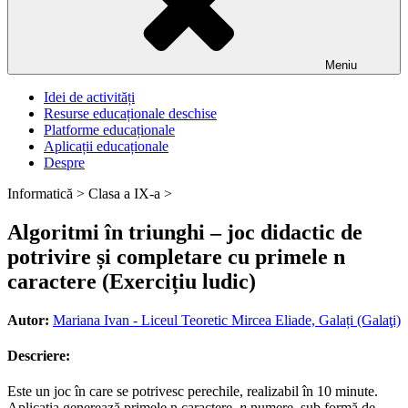
Meniu
Idei de activități
Resurse educaționale deschise
Platforme educaționale
Aplicații educaționale
Despre
Informatică >
Clasa a IX-a >
Algoritmi în triunghi – joc didactic de
potrivire și completare cu primele n
caractere (Exercițiu ludic)
Autor:
Mariana Ivan - Liceul Teoretic Mircea Eliade, Galați (Galaţi)
Descriere:
Este un joc în care se potrivesc perechile, realizabil în 10 minute.
Aplicația generează primele n caractere,
n
numere, sub formă de