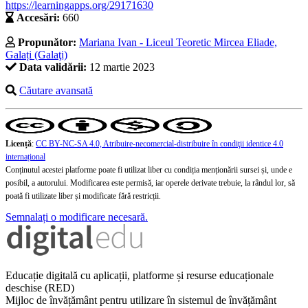
https://learningapps.org/29171630
Accesări:
660
Propunător:
Mariana Ivan - Liceul Teoretic Mircea Eliade,
Galați (Galaţi)
Data validării:
12 martie 2023
Căutare avansată
Licență
:
CC BY-NC-SA 4.0, Atribuire-necomercial-distribuire în condiţii identice 4.0
internațional
Conținutul acestei platforme poate fi utilizat liber cu condiția menționării sursei și, unde e
posibil, a autorului. Modificarea este permisă, iar operele derivate trebuie, la rândul lor, să
poată fi utilizate liber și modificate fără restricții.
Semnalați o modificare necesară.
Educație digitală cu aplicații, platforme și resurse educaționale
deschise (RED)
Mijloc de învățământ pentru utilizare în sistemul de învățământ