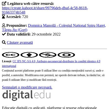
Legătura web către resursă:
https://create.kahoot.it/share/99796deb-dbaf-4c58-8618-
91663374b548
Accesări:
720
Propunător:
Domnica Manoilă - Colegiul Național Spiru Haret,
Târgu-Jiu (Gorj)
Data validării:
29 octombrie 2022
Căutare avansată
Licență
:
CC BY-NC-SA 4.0, Atribuire-necomercial-distribuire în condiţii identice 4.0
internațional
Conținutul acestei platforme poate fi utilizat liber cu condiția menționării sursei și, unde e
posibil, a autorului. Modificarea este permisă, iar operele derivate trebuie, la rândul lor, să
poată fi utilizate liber și modificate fără restricții.
Semnalați o modificare necesară.
Educație digitală cu aplicații, platforme și resurse educaționale