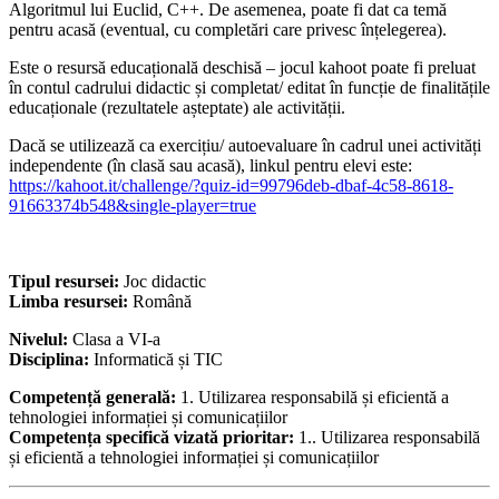
Algoritmul lui Euclid, C++. De asemenea, poate fi dat ca temă
pentru acasă (eventual, cu completări care privesc înțelegerea).
Este o resursă educațională deschisă – jocul kahoot poate fi preluat
în contul cadrului didactic și completat/ editat în funcție de finalitățile
educaționale (rezultatele așteptate) ale activității.
Dacă se utilizează ca exercițiu/ autoevaluare în cadrul unei activități
independente (în clasă sau acasă), linkul pentru elevi este:
https://kahoot.it/challenge/?quiz-id=99796deb-dbaf-4c58-8618-
91663374b548&single-player=true
Tipul resursei:
Joc didactic
Limba resursei:
Română
Nivelul:
Clasa a VI-a
Disciplina:
Informatică și TIC
Competență generală:
1. Utilizarea responsabilă și eficientă a
tehnologiei informației și comunicațiilor
Competența specifică vizată prioritar:
1.. Utilizarea responsabilă
și eficientă a tehnologiei informației și comunicațiilor