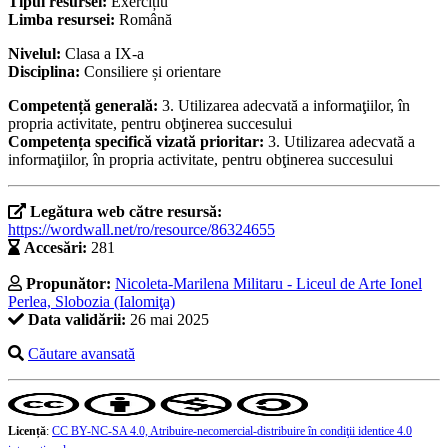
Tipul resursei:
Exercițiu
Limba resursei:
Română
Nivelul:
Clasa a IX-a
Disciplina:
Consiliere și orientare
Competență generală:
3. Utilizarea adecvată a informaţiilor, în
propria activitate, pentru obţinerea succesului
Competența specifică vizată prioritar:
3. Utilizarea adecvată a
informaţiilor, în propria activitate, pentru obţinerea succesului
Legătura web către resursă:
https://wordwall.net/ro/resource/86324655
Accesări:
281
Propunător:
Nicoleta-Marilena Militaru - Liceul de Arte Ionel
Perlea, Slobozia (Ialomiţa)
Data validării:
26 mai 2025
Căutare avansată
Licență
:
CC BY-NC-SA 4.0, Atribuire-necomercial-distribuire în condiţii identice 4.0