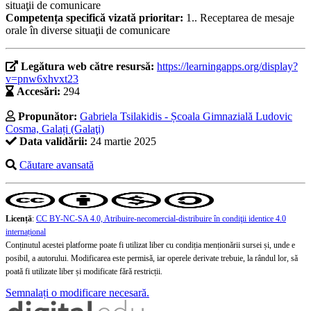
situaţii de comunicare
Competența specifică vizată prioritar:
1.. Receptarea de mesaje
orale în diverse situaţii de comunicare
Legătura web către resursă:
https://learningapps.org/display?
v=pnw6xhvxt23
Accesări:
294
Propunător:
Gabriela Tsilakidis - Școala Gimnazială Ludovic
Cosma, Galați (Galaţi)
Data validării:
24 martie 2025
Căutare avansată
Licență
:
CC BY-NC-SA 4.0, Atribuire-necomercial-distribuire în condiţii identice 4.0
internațional
Conținutul acestei platforme poate fi utilizat liber cu condiția menționării sursei și, unde e
posibil, a autorului. Modificarea este permisă, iar operele derivate trebuie, la rândul lor, să
poată fi utilizate liber și modificate fără restricții.
Semnalați o modificare necesară.