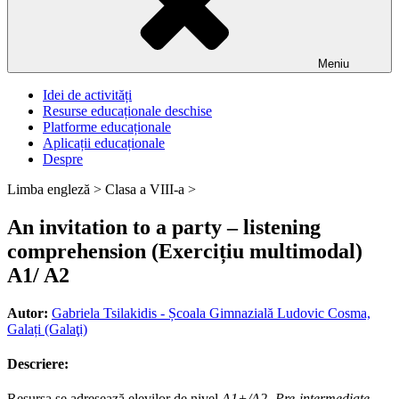
Meniu
Idei de activități
Resurse educaționale deschise
Platforme educaționale
Aplicații educaționale
Despre
Limba engleză >
Clasa a VIII-a >
An invitation to a party – listening
comprehension (Exercițiu multimodal)
A1/ A2
Autor:
Gabriela Tsilakidis - Școala Gimnazială Ludovic Cosma,
Galați (Galaţi)
Descriere:
Resursa se adresează elevilor de nivel
A1+/A2- Pre-intermediate