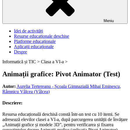
Meniu
Idei de activități
Resurse educaționale deschise
Platforme educaționale
Aplicații educaționale
Despre
Informatică și TIC >
Clasa a VI-a >
Animații grafice: Pivot Animator (Test)
Autor:
Aurelia Tertereanu - Școala Gimnazială Mihai Eminescu,
Râmnicu Vâlcea (Vâlcea)
Descriere:
Resursa educațională deschisă constă într-un test cu 10 itemi. Se
adresează elevilor clasei a VI-a, după parcurgerea unității de învățare
„Animații grafice și modele 3D”, pentru verificarea și fixarea
cunoștințelor despre Animații grafice (aplicația Pivot Animator).