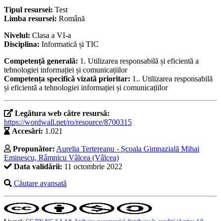
Tipul resursei:
Test
Limba resursei:
Română
Nivelul:
Clasa a VI-a
Disciplina:
Informatică și TIC
Competență generală:
1. Utilizarea responsabilă și eficientă a
tehnologiei informației și comunicațiilor
Competența specifică vizată prioritar:
1.. Utilizarea responsabilă
și eficientă a tehnologiei informației și comunicațiilor
Legătura web către resursă:
https://wordwall.net/ro/resource/8700315
Accesări:
1.021
Propunător:
Aurelia Tertereanu - Școala Gimnazială Mihai
Eminescu, Râmnicu Vâlcea (Vâlcea)
Data validării:
11 octombrie 2022
Căutare avansată