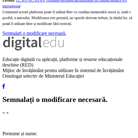
Licență
:
CC BY-NC-SA 4.0, Atribuire-necomercial-distribuire în condiţii identice 4.0
internațional
Conținutul acestei platforme poate fi utilizat liber cu condiția menționării sursei și, unde e
posibil, a autorului. Modificarea este permisă, iar operele derivate trebuie, la rândul lor, să
poată fi utilizate liber și modificate fără restricții.
Semnalați o modificare necesară.
Educație digitală cu aplicații, platforme și resurse educaționale
deschise (RED)
Mijloc de învățământ pentru utilizare în sistemul de învățământ
Omologat selectiv de Ministerul Educației
Semnalați o modificare necesară.
«
»
Prenume și nume: