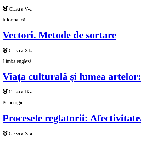
Clasa a V-a
Informatică
Vectori. Metode de sortare
Clasa a XI-a
Limba engleză
Viața culturală și lumea artelor
Clasa a IX-a
Psihologie
Procesele reglatorii: Afectivita
Clasa a X-a