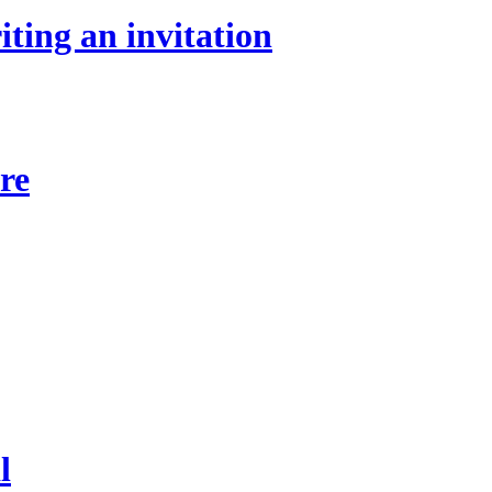
iting an invitation
re
l