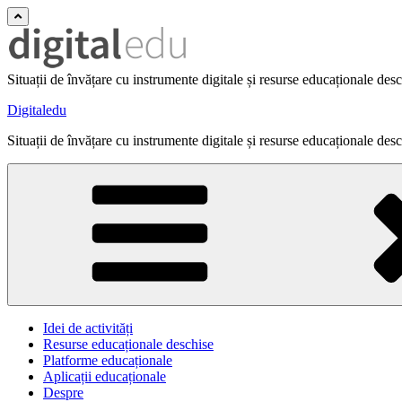
Situații de învățare cu instrumente digitale și resurse educaționale des
Digitaledu
Situații de învățare cu instrumente digitale și resurse educaționale des
Idei de activități
Resurse educaționale deschise
Platforme educaționale
Aplicații educaționale
Despre