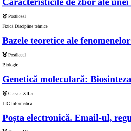
Caracteristicile de zbor ale une
Postliceal
Fizică
Discipline tehnice
Bazele teoretice ale fenomenelor
Postliceal
Biologie
Genetică moleculară: Biosinteza
Clasa a XII-a
TIC
Informatică
Poșta electronică. Email-ul, reg