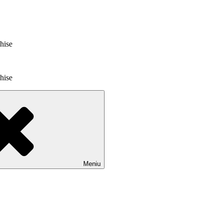
chise
chise
Meniu