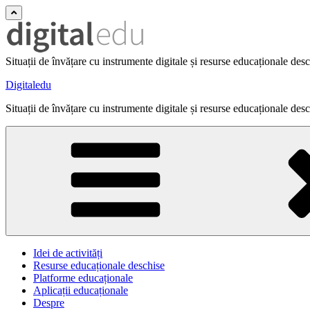
Situații de învățare cu instrumente digitale și resurse educaționale des
Digitaledu
Situații de învățare cu instrumente digitale și resurse educaționale des
Idei de activități
Resurse educaționale deschise
Platforme educaționale
Aplicații educaționale
Despre