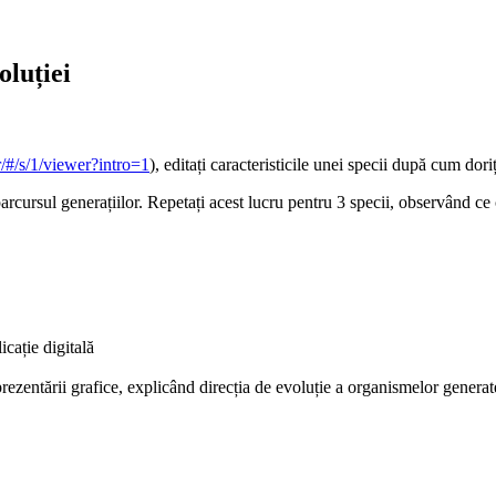
oluției
r/#/s/1/viewer?intro=1
), editați caracteristicile unei specii după cum dori
parcursul generațiilor. Repetați acest lucru pentru 3 specii, observând ce
icație digitală
prezentării grafice, explicând direcția de evoluție a organismelor generat