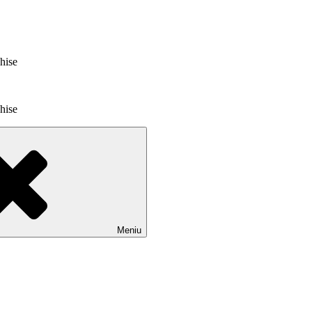
chise
chise
Meniu