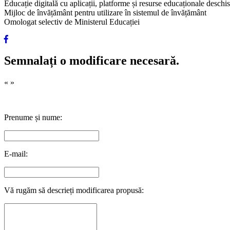
Educație digitală cu aplicații, platforme și resurse educaționale desch
Mijloc de învățământ pentru utilizare în sistemul de învățământ
Omologat selectiv de Ministerul Educației
Semnalați o modificare necesară.
«
»
Prenume și nume:
E-mail:
Vă rugăm să descrieți modificarea propusă: