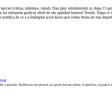
 speciei (viteza, mărimea, văzul). Dau play simulatorului și, dupa 15 gen
au for interpreta graficul oferit de site apăsând butonul Trends. Dupa ce 
r justifica de ce s-a întâmplat acest lucru (pot vedea hrana de mai depart
țional
l, a autorului. Modificarea este permisă, iar operele derivate trebuie, la rândul lor, să poată fi util