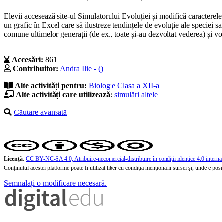
Elevii accesează site-ul Simulatorului Evoluției și modifică caracterele
un grafic în Excel care să ilustreze tendințele de evoluție ale speciei s
comune ultimelor generații (de ex., toate și-au dezvoltat vederea) și vo
Accesări:
861
Contribuitor:
Andra Ilie - ()
Alte activități pentru:
Biologie
Clasa a XII-a
Alte activități care utilizează:
simulări
altele
Căutare avansată
Licență
:
CC BY-NC-SA 4.0, Atribuire-necomercial-distribuire în condiţii identice 4.0 interna
Conținutul acestei platforme poate fi utilizat liber cu condiția menționării sursei și, unde e posibi
Semnalați o modificare necesară.