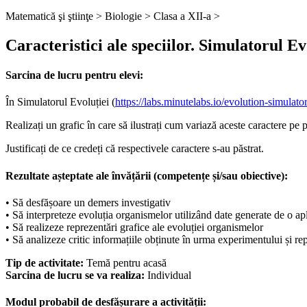
Matematică şi ştiinţe >
Biologie >
Clasa a XII-a >
Caracteristici ale speciilor. Simulatorul Ev
Sarcina de lucru pentru elevi:
În Simulatorul Evoluției (
https://labs.minutelabs.io/evolution-simulato
Realizați un grafic în care să ilustrați cum variază aceste caractere pe 
Justificați de ce credeți că respectivele caractere s-au păstrat.
Rezultate așteptate ale învățării (competențe și/sau obiective):
• Să desfășoare un demers investigativ
• Să interpreteze evoluția organismelor utilizând date generate de o apl
• Să realizeze reprezentări grafice ale evoluției organismelor
• Să analizeze critic informațiile obținute în urma experimentului și re
Tip de activitate:
Temă pentru acasă
Sarcina de lucru se va realiza:
Individual
Modul probabil de desfășurare a activității: