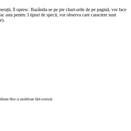
erații, îl opresc. Bazându-se pe pie chart-urile de pe pagină, vor face
fac asta pentru 3 tipuri de specii, vor observa care caractere sunt
e).
izate liber și modificate fără restricții.