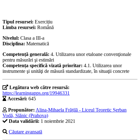
Tipul resursei:
Exercițiu
Limba resursei:
Română
Nivelul:
Clasa a III-a
Disciplina:
Matematică
Competență generală:
4. Utilizarea unor etaloane convenţionale
pentru măsurări şi estimări
Competența specifică vizată prioritar:
4.1. Utilizarea unor
instrumente şi unităţi de măsură standardizate, în situaţii concrete
Legătura web către resursă:
https://learningapps.org/19946331
Accesări:
645
Propunător:
Alina-Mihaela Frățilă - Liceul Teoretic Șerban
Vodă, Slănic (Prahova)
Data validării:
1 noiembrie 2021
Căutare avansată