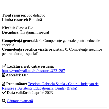
Tipul resursei:
Joc didactic
Limba resursei:
Română
Nivelul:
Clasa a II-a
Disciplina:
Învățământ special
Competență generală:
0. Competențe generale pentru educație
specială
Competența specifică vizată prioritar:
0. Competențe specifice
pentru educație specială
Legătura web către resursă:
https://wordwall.net/ro/resource/4231287
Accesări:
607
Propunător:
Teodora Gabriela Satala - Centrul Județean de
Resurse și Asistență Educațională, Brăila (Brăila)
Data validării:
2 aprilie 2023
Căutare avansată