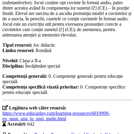
(substantivelor). Jocul conține opt cuvinte în format audio, patru
dintre acestea având în componența lor sunetul [č] (CE) – în poziție
finală. Elevul are sarcina de a asculta pronunția model a cuvintelor și
de a asocia, în perechi, casetele ce conțin cuvintele în format audio.
Jocul este un exercițiu util pentru exersarea pronunției corecte a
cuvintelor care conțin sunetul [č] (CE); de asemenea, pentru
antrenarea atenției și memoriei elevului.
Tipul resursei:
Joc didactic
Limba resursei:
Română
Nivelul:
Clasa a II-a
Disciplina:
Învățământ special
Competență generală:
0. Competențe generale pentru educație
specială
Competența specifică vizată prioritar:
0. Competențe specifice
pentru educație specială
Legătura web către resursă:
https://www.educaplay.com/learning-resources/6019999-
eu_spun_una_tu_spui_multe.html
Accesări:
642