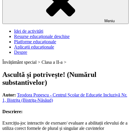
Meniu
Idei de activități
Resurse educaționale deschise
Platforme educaționale
Aplicații educaționale
Despre
Învățământ special >
Clasa a II-a >
Ascultă și potrivește! (Numărul
substantivelor)
Autor:
Teodora Popescu - Centrul Școlar de Educație Incluzivă Nr.
1, Bistrița (Bistriţa-Năsăud)
Descriere:
Exercițiu-joc interactiv de exersare/ evaluare a abilitații elevului de a
utiliza corect formele de plural și singular ale cuvintelor