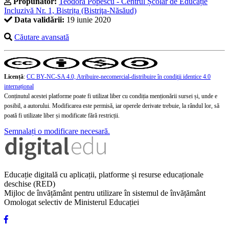
Propunător:
Teodora Popescu - Centrul Școlar de Educație
Incluzivă Nr. 1, Bistrița (Bistriţa-Năsăud)
Data validării:
19 iunie 2020
Căutare avansată
Licență
:
CC BY-NC-SA 4.0, Atribuire-necomercial-distribuire în condiţii identice 4.0
internațional
Conținutul acestei platforme poate fi utilizat liber cu condiția menționării sursei și, unde e
posibil, a autorului. Modificarea este permisă, iar operele derivate trebuie, la rândul lor, să
poată fi utilizate liber și modificate fără restricții.
Semnalați o modificare necesară.
Educație digitală cu aplicații, platforme și resurse educaționale
deschise (RED)
Mijloc de învățământ pentru utilizare în sistemul de învățământ
Omologat selectiv de Ministerul Educației