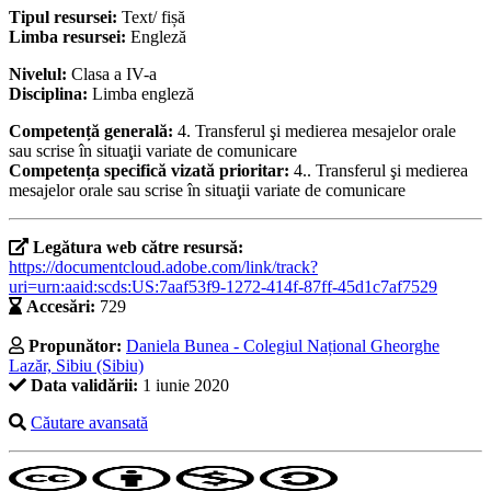
Tipul resursei:
Text/ fișă
Limba resursei:
Engleză
Nivelul:
Clasa a IV-a
Disciplina:
Limba engleză
Competență generală:
4. Transferul şi medierea mesajelor orale
sau scrise în situaţii variate de comunicare
Competența specifică vizată prioritar:
4.. Transferul şi medierea
mesajelor orale sau scrise în situaţii variate de comunicare
Legătura web către resursă:
https://documentcloud.adobe.com/link/track?
uri=urn:aaid:scds:US:7aaf53f9-1272-414f-87ff-45d1c7af7529
Accesări:
729
Propunător:
Daniela Bunea - Colegiul Național Gheorghe
Lazăr, Sibiu (Sibiu)
Data validării:
1 iunie 2020
Căutare avansată