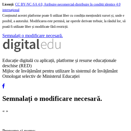
Licență
:
CC BY-NC-SA 4.0, Atribuire-necomercial-distribuire în condiţii identice 4.0
internațional
Conținutul acestei platforme poate fi utilizat liber cu condiția menționării sursei și, unde e
posibil, a autorului. Modificarea este permisă, iar operele derivate trebuie, la rândul lor, să
poată fi utilizate liber și modificate fără restricții.
Semnalați o modificare necesară.
Educație digitală cu aplicații, platforme și resurse educaționale
deschise (RED)
Mijloc de învățământ pentru utilizare în sistemul de învățământ
Omologat selectiv de Ministerul Educației
Semnalați o modificare necesară.
«
»
Prenume și nume: