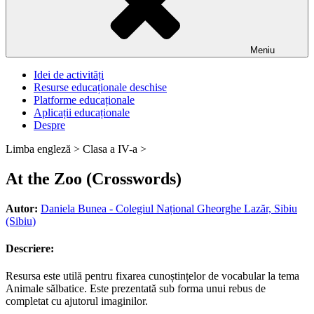
Meniu
Idei de activități
Resurse educaționale deschise
Platforme educaționale
Aplicații educaționale
Despre
Limba engleză >
Clasa a IV-a >
At the Zoo (Crosswords)
Autor:
Daniela Bunea - Colegiul Național Gheorghe Lazăr, Sibiu
(Sibiu)
Descriere:
Resursa este utilă pentru fixarea cunoștințelor de vocabular la tema
Animale sălbatice. Este prezentată sub forma unui rebus de
completat cu ajutorul imaginilor.