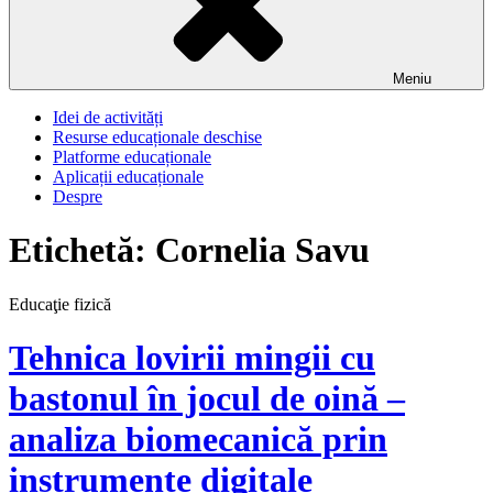
Meniu
Idei de activități
Resurse educaționale deschise
Platforme educaționale
Aplicații educaționale
Despre
Etichetă:
Cornelia Savu
Educaţie fizică
Tehnica lovirii mingii cu
bastonul în jocul de oină –
analiza biomecanică prin
instrumente digitale