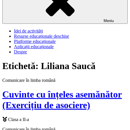
Meniu
Idei de activități
Resurse educaționale deschise
Platforme educaționale
Aplicații educaționale
Despre
Etichetă:
Liliana Saucă
Comunicare în limba română
Cuvinte cu înțeles asemănător
(Exercițiu de asociere)
Clasa a II-a
Comunicare în limba română