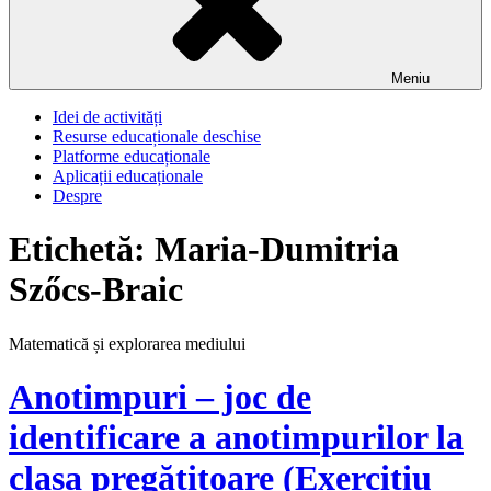
Meniu
Idei de activități
Resurse educaționale deschise
Platforme educaționale
Aplicații educaționale
Despre
Etichetă:
Maria-Dumitria
Szőcs-Braic
Matematică și explorarea mediului
Anotimpuri – joc de
identificare a anotimpurilor la
clasa pregătitoare (Exercițiu