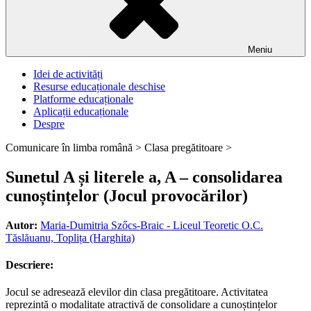
Meniu
Idei de activități
Resurse educaționale deschise
Platforme educaționale
Aplicații educaționale
Despre
Comunicare în limba română >
Clasa pregătitoare >
Sunetul A și literele a, A – consolidarea
cunoștințelor (Jocul provocărilor)
Autor:
Maria-Dumitria Szőcs-Braic - Liceul Teoretic O.C.
Tăslăuanu, Toplița (Harghita)
Descriere:
Jocul se adresează elevilor din clasa pregătitoare. Activitatea
reprezintă o modalitate atractivă de consolidare a cunoștințelor