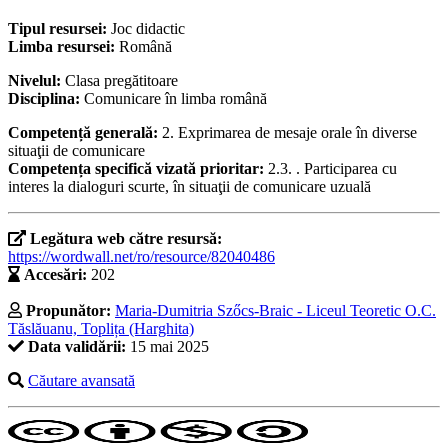
Tipul resursei:
Joc didactic
Limba resursei:
Română
Nivelul:
Clasa pregătitoare
Disciplina:
Comunicare în limba română
Competență generală:
2. Exprimarea de mesaje orale în diverse
situaţii de comunicare
Competența specifică vizată prioritar:
2.3. . Participarea cu
interes la dialoguri scurte, în situaţii de comunicare uzuală
Legătura web către resursă:
https://wordwall.net/ro/resource/82040486
Accesări:
202
Propunător:
Maria-Dumitria Szőcs-Braic - Liceul Teoretic O.C.
Tăslăuanu, Toplița (Harghita)
Data validării:
15 mai 2025
Căutare avansată