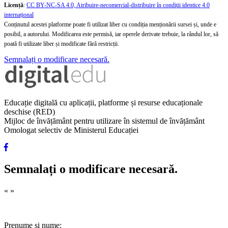
Licență
:
CC BY-NC-SA 4.0, Atribuire-necomercial-distribuire în condiţii identice 4.0
internațional
Conținutul acestei platforme poate fi utilizat liber cu condiția menționării sursei și, unde e
posibil, a autorului. Modificarea este permisă, iar operele derivate trebuie, la rândul lor, să
poată fi utilizate liber și modificate fără restricții.
Semnalați o modificare necesară.
Educație digitală cu aplicații, platforme și resurse educaționale
deschise (RED)
Mijloc de învățământ pentru utilizare în sistemul de învățământ
Omologat selectiv de Ministerul Educației
Semnalați o modificare necesară.
«
»
Prenume și nume: