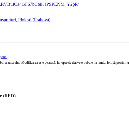
/d/1apERVBufCa4GF67bCbk8JPSPENM_Y2pP/
sporturi, Ploiești (Prahova)
țional
l, a autorului. Modificarea este permisă, iar operele derivate trebuie, la rândul lor, să poată fi util
ise (RED)