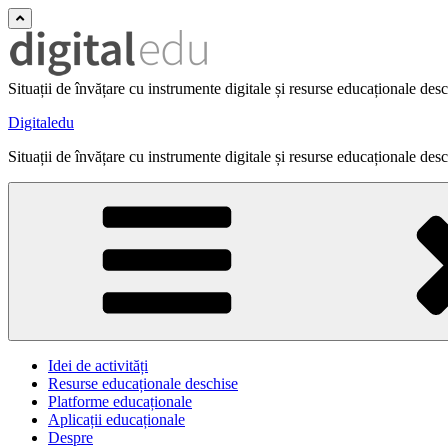
Situații de învățare cu instrumente digitale și resurse educaționale des
Digitaledu
Situații de învățare cu instrumente digitale și resurse educaționale des
Idei de activități
Resurse educaționale deschise
Platforme educaționale
Aplicații educaționale
Despre