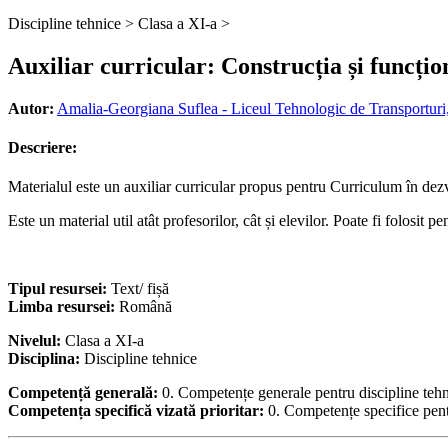
Discipline tehnice >
Clasa a XI-a >
Auxiliar curricular: Construcția și funcț
Autor:
Amalia-Georgiana Suflea - Liceul Tehnologic de Transporturi,
Descriere:
Materialul este un auxiliar curricular propus pentru Curriculum în dezvo
Este un material util atât profesorilor, cât și elevilor. Poate fi folosit p
Tipul resursei:
Text/ fișă
Limba resursei:
Română
Nivelul:
Clasa a XI-a
Disciplina:
Discipline tehnice
Competență generală:
0. Competențe generale pentru discipline teh
Competența specifică vizată prioritar:
0. Competențe specifice pent