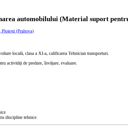
ionarea automobilului (Material suport pent
 Ploiești (Prahova)
ltare locală, clasa a XI-a, calificarea Tehnician transporturi.
entru activități de predare, învățare, evaluare.
nice
ru discipline tehnice