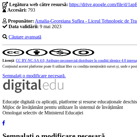
Legătura web către resursă:
https://drive.google.com/file
Accesări:
793
Propunător:
Amalia-Georgiana Suflea - Liceul Tehnologic de Tran
Data validării:
9 mai 2023
Căutare avansată
Licență
:
CC BY-NC-SA 4.0, Atribuire-necomercial-distribuire în condiţii identice 4.0 interna
Conținutul acestei platforme poate fi utilizat liber cu condiția menționării sursei și, unde e posibi
Semnalați o modificare necesară.
Educație digitală cu aplicații, platforme și resurse educaționale desch
Mijloc de învățământ pentru utilizare în sistemul de învățământ
Omologat selectiv de Ministerul Educației
Semnalați o modificare necesară.