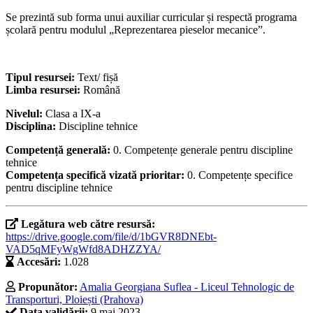
Se prezintă sub forma unui auxiliar curricular și respectă programa
școlară pentru modulul „Reprezentarea pieselor mecanice”.
Tipul resursei:
Text/ fișă
Limba resursei:
Română
Nivelul:
Clasa a IX-a
Disciplina:
Discipline tehnice
Competență generală:
0. Competențe generale pentru discipline
tehnice
Competența specifică vizată prioritar:
0. Competențe specifice
pentru discipline tehnice
Legătura web către resursă:
https://drive.google.com/file/d/1bGVR8DNEbt-
VAD5qMFyWgWfd8ADHZZYA/
Accesări:
1.028
Propunător:
Amalia Georgiana Suflea - Liceul Tehnologic de
Transporturi, Ploiești (Prahova)
Data validării:
9 mai 2023