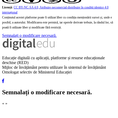
Licență
:
CC BY-NC-SA 4.0, Atribuire-necomercial-distribuire în condiţii identice 4.0
internațional
Conținutul acestei platforme poate fi utilizat liber cu condiția menționării sursei și, unde e
posibil, a autorului. Modificarea este permisă, iar operele derivate trebuie, la rândul lor, să
poată fi utilizate liber și modificate fără restricții.
Semnalați o modificare necesară.
Educație digitală cu aplicații, platforme și resurse educaționale
deschise (RED)
Mijloc de învățământ pentru utilizare în sistemul de învățământ
Omologat selectiv de Ministerul Educației
Semnalați o modificare necesară.
«
»