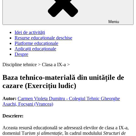
Meniu
Idei de activități
Resurse educaționale deschise
Platforme educaționale
Aplicații educaționale
Despre
Discipline tehnice >
Clasa a IX-a >
Baza tehnico-materială din unitățile de
cazare (Exercițiu ludic)
Autor:
Carmen Violeta Dumitru - Colegiul Tehnic Gheorghe
Asachi, Focșani (Vrancea)
Descriere:
Aceasta resursă educațională se adresează elevilor de clasa a IX-a,
domeniul T
urism și alimentație
, în cadrul modulului
Structuri de