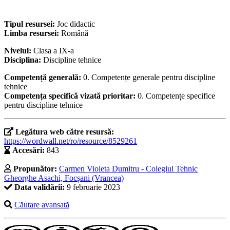
Tipul resursei:
Joc didactic
Limba resursei:
Română
Nivelul:
Clasa a IX-a
Disciplina:
Discipline tehnice
Competență generală:
0. Competențe generale pentru discipline
tehnice
Competența specifică vizată prioritar:
0. Competențe specifice
pentru discipline tehnice
Legătura web către resursă:
https://wordwall.net/ro/resource/8529261
Accesări:
843
Propunător:
Carmen Violeta Dumitru - Colegiul Tehnic
Gheorghe Asachi, Focșani (Vrancea)
Data validării:
9 februarie 2023
Căutare avansată