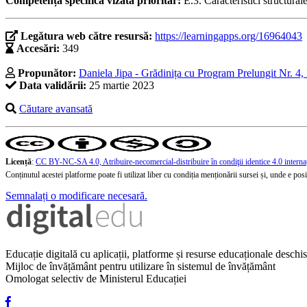
Competența specifică vizată prioritar:
E.3. Caracteristici structural
Legătura web către resursă:
https://learningapps.org/16964043
Accesări:
349
Propunător:
Daniela Jipa - Grădinița cu Program Prelungit Nr. 4,
Data validării:
25 martie 2023
Căutare avansată
Licență
:
CC BY-NC-SA 4.0, Atribuire-necomercial-distribuire în condiţii identice 4.0 interna
Conținutul acestei platforme poate fi utilizat liber cu condiția menționării sursei și, unde e posibi
Semnalați o modificare necesară.
Educație digitală cu aplicații, platforme și resurse educaționale desch
Mijloc de învățământ pentru utilizare în sistemul de învățământ
Omologat selectiv de Ministerul Educației