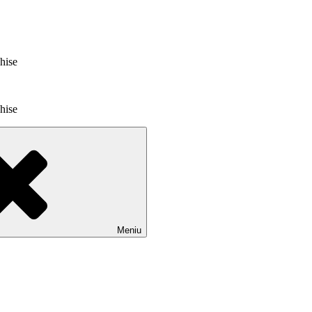
chise
chise
Meniu