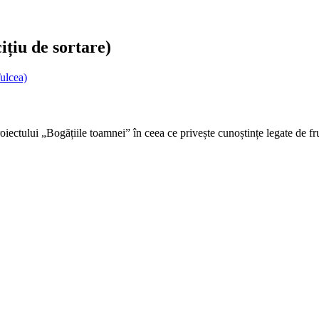
ițiu de sortare)
ulcea)
 proiectului „Bogățiile toamnei” în ceea ce privește cunoștințe legate de f