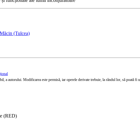
e și funcționale ale lumii înconjurătoare
 Măcin (Tulcea)
țional
l, a autorului. Modificarea este permisă, iar operele derivate trebuie, la rândul lor, să poată fi util
ise (RED)