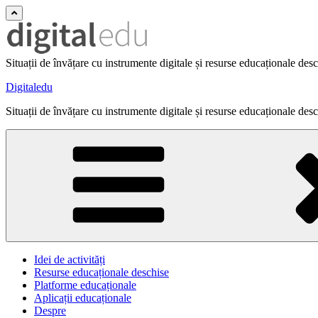
Situații de învățare cu instrumente digitale și resurse educaționale des
Digitaledu
Situații de învățare cu instrumente digitale și resurse educaționale des
Idei de activități
Resurse educaționale deschise
Platforme educaționale
Aplicații educaționale
Despre