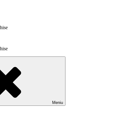
chise
chise
Meniu