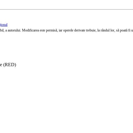
țional
l, a autorului. Modificarea este permisă, iar operele derivate trebuie, la rândul lor, să poată fi util
ise (RED)