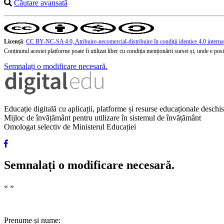
Căutare avansată
Licență
:
CC BY-NC-SA 4.0, Atribuire-necomercial-distribuire în condiţii identice 4.0 interna
Conținutul acestei platforme poate fi utilizat liber cu condiția menționării sursei și, unde e posibi
Semnalați o modificare necesară.
Educație digitală cu aplicații, platforme și resurse educaționale desch
Mijloc de învățământ pentru utilizare în sistemul de învățământ
Omologat selectiv de Ministerul Educației
Semnalați o modificare necesară.
«
»
Prenume și nume: