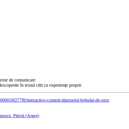
ntexte de comunicare
scoperite în textul citit cu experienţe proprii
000018f2778f/interactive-content-itinerariul-bobului-de-orez
escu, Pitești (Argeş)