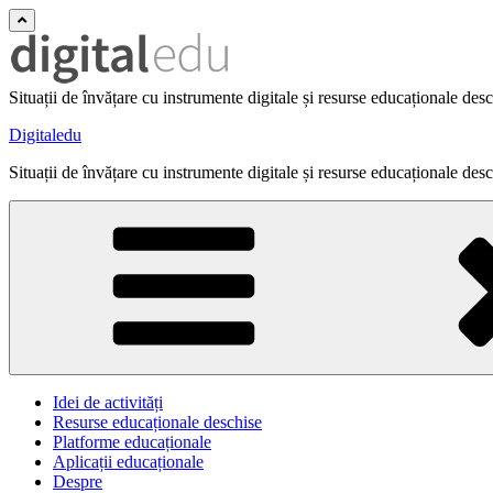
Situații de învățare cu instrumente digitale și resurse educaționale des
Digitaledu
Situații de învățare cu instrumente digitale și resurse educaționale des
Idei de activități
Resurse educaționale deschise
Platforme educaționale
Aplicații educaționale
Despre