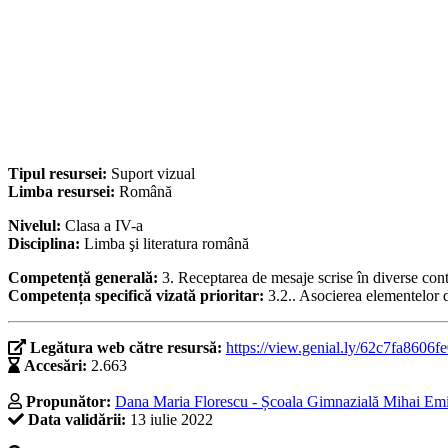
Tipul resursei:
Suport vizual
Limba resursei:
Română
Nivelul:
Clasa a IV-a
Disciplina:
Limba şi literatura română
Competență generală:
3. Receptarea de mesaje scrise în diverse co
Competența specifică vizată prioritar:
3.2.. Asocierea elementelor de
Legătura web către resursă:
https://view.genial.ly/62c7fa8606fe
Accesări:
2.663
Propunător:
Dana Maria Florescu - Școala Gimnazială Mihai Emin
Data validării:
13 iulie 2022