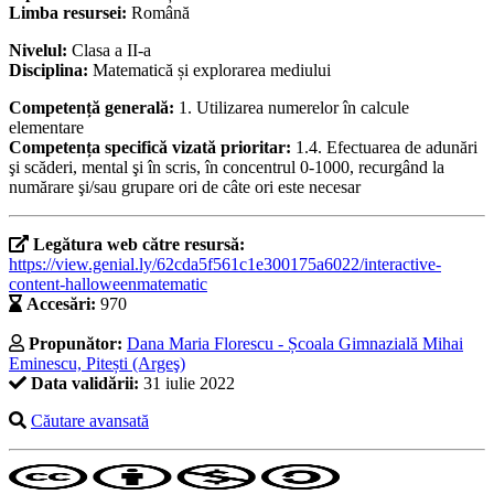
Limba resursei:
Română
Nivelul:
Clasa a II-a
Disciplina:
Matematică și explorarea mediului
Competență generală:
1. Utilizarea numerelor în calcule
elementare
Competența specifică vizată prioritar:
1.4. Efectuarea de adunări
şi scăderi, mental şi în scris, în concentrul 0-1000, recurgând la
numărare şi/sau grupare ori de câte ori este necesar
Legătura web către resursă:
https://view.genial.ly/62cda5f561c1e300175a6022/interactive-
content-halloweenmatematic
Accesări:
970
Propunător:
Dana Maria Florescu - Școala Gimnazială Mihai
Eminescu, Pitești (Argeş)
Data validării:
31 iulie 2022
Căutare avansată