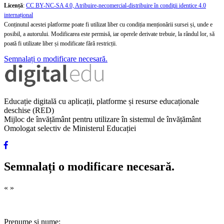
Licență
:
CC BY-NC-SA 4.0, Atribuire-necomercial-distribuire în condiţii identice 4.0
internațional
Conținutul acestei platforme poate fi utilizat liber cu condiția menționării sursei și, unde e
posibil, a autorului. Modificarea este permisă, iar operele derivate trebuie, la rândul lor, să
poată fi utilizate liber și modificate fără restricții.
Semnalați o modificare necesară.
Educație digitală cu aplicații, platforme și resurse educaționale
deschise (RED)
Mijloc de învățământ pentru utilizare în sistemul de învățământ
Omologat selectiv de Ministerul Educației
Semnalați o modificare necesară.
«
»
Prenume și nume: