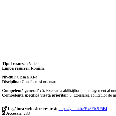
Tipul resursei:
Video
Limba resursei:
Română
Nivelul:
Clasa a XI-a
Disciplina:
Consiliere și orientare
Competență generală:
5. Exersarea abilităţilor de management al unui
Competența specifică vizată prioritar:
5. Exersarea abilităţilor de m
Legătura web către resursă:
https://youtu.be/Ex8FixSJ5F4
Accesări:
283