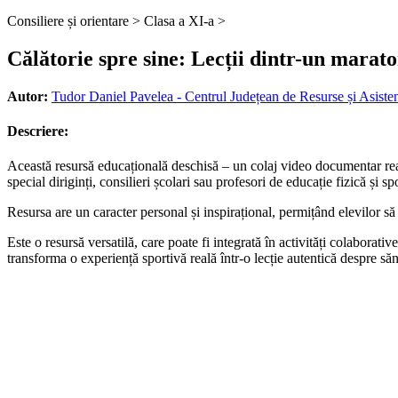
Consiliere și orientare >
Clasa a XI-a >
Călătorie spre sine: Lecții dintr-un marat
Autor:
Tudor Daniel Pavelea - Centrul Județean de Resurse și Asisten
Descriere:
Această resursă educațională deschisă – un colaj video documentar reali
special diriginți, consilieri școlari sau profesori de educație fizică și
Resursa are un caracter personal și inspirațional, permițând elevilor să
Este o resursă versatilă, care poate fi integrată în activități colaborati
transforma o experiență sportivă reală într-o lecție autentică despre săn