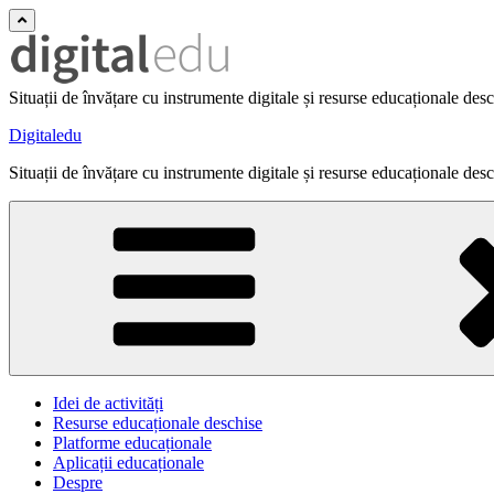
Situații de învățare cu instrumente digitale și resurse educaționale des
Digitaledu
Situații de învățare cu instrumente digitale și resurse educaționale des
Idei de activități
Resurse educaționale deschise
Platforme educaționale
Aplicații educaționale
Despre