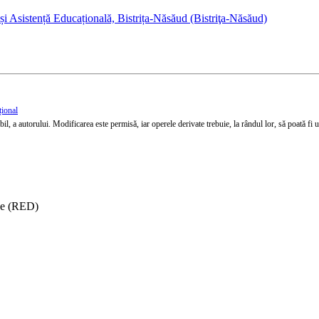
i Asistență Educațională, Bistrița-Năsăud (Bistriţa-Năsăud)
țional
l, a autorului. Modificarea este permisă, iar operele derivate trebuie, la rândul lor, să poată fi util
ise (RED)