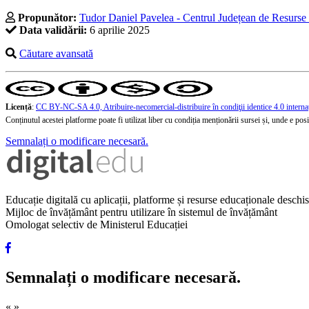
Propunător:
Tudor Daniel Pavelea - Centrul Județean de Resurse ș
Data validării:
6 aprilie 2025
Căutare avansată
Licență
:
CC BY-NC-SA 4.0, Atribuire-necomercial-distribuire în condiţii identice 4.0 interna
Conținutul acestei platforme poate fi utilizat liber cu condiția menționării sursei și, unde e posibi
Semnalați o modificare necesară.
Educație digitală cu aplicații, platforme și resurse educaționale desch
Mijloc de învățământ pentru utilizare în sistemul de învățământ
Omologat selectiv de Ministerul Educației
Semnalați o modificare necesară.
«
»