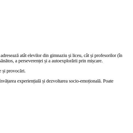
esează atât elevilor din gimnaziu și liceu, cât și profesorilor (în
 sănătos, a perseverenței și a autoexplorării prin mișcare.
e și provocări.
nd învățarea experiențială și dezvoltarea socio-emoțională. Poate