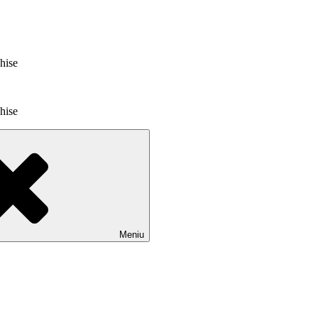
chise
chise
Meniu