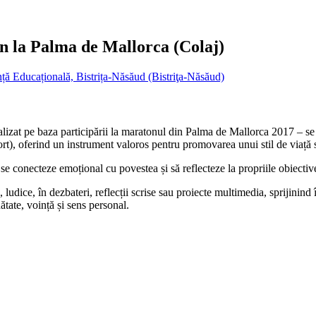
on la Palma de Mallorca (Colaj)
ță Educațională, Bistrița-Năsăud (Bistriţa-Năsăud)
zat pe baza participării la maratonul din Palma de Mallorca 2017 – se adr
 sport), oferind un instrument valoros pentru promovarea unui stil de viață
 se conecteze emoțional cu povestea și să reflecteze la propriile obiectiv
ve, ludice, în dezbateri, reflecții scrise sau proiecte multimedia, sprijini
ătate, voință și sens personal.