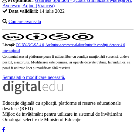
Propunător:
Gabriela Spiridon - Școala Gimnazială Mareșal Al.
Averescu, Adjud (Vrancea)
Data validării:
14 iulie 2022
Căutare avansată
Licență
:
CC BY-NC-SA 4.0, Atribuire-necomercial-distribuire în condiţii identice 4.0
internațional
Conținutul acestei platforme poate fi utilizat liber cu condiția menționării sursei și, unde e
posibil, a autorului. Modificarea este permisă, iar operele derivate trebuie, la rândul lor, să
poată fi utilizate liber și modificate fără restricții.
Semnalați o modificare necesară.
Educație digitală cu aplicații, platforme și resurse educaționale
deschise (RED)
Mijloc de învățământ pentru utilizare în sistemul de învățământ
Omologat selectiv de Ministerul Educației