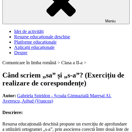
Meniu
Idei de activități
Resurse educaționale deschise
Platforme educaționale
Aplicații educaționale
Despre
Comunicare în limba română >
Clasa a II-a >
Când scriem „sa” și „s-a”? (Exercițiu de
realizare de corespondențe)
Autor:
Gabriela Spiridon - Școala Gimnazială Mareșal Al.
Averescu, Adjud (Vrancea)
Descriere:
Resursa educațională deschisă propune un exercițiu de aprofundare
a utilizării ortogramei „s-a”, prin asocierea corectă între două liste de