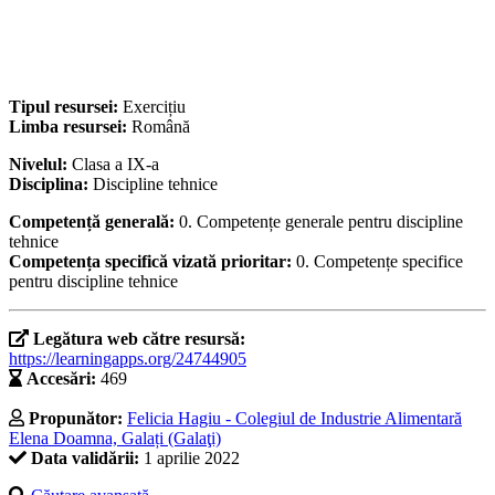
Tipul resursei:
Exercițiu
Limba resursei:
Română
Nivelul:
Clasa a IX-a
Disciplina:
Discipline tehnice
Competență generală:
0. Competențe generale pentru discipline
tehnice
Competența specifică vizată prioritar:
0. Competențe specifice
pentru discipline tehnice
Legătura web către resursă:
https://learningapps.org/24744905
Accesări:
469
Propunător:
Felicia Hagiu - Colegiul de Industrie Alimentară
Elena Doamna, Galați (Galaţi)
Data validării:
1 aprilie 2022