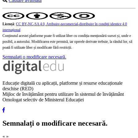
Căutare avansată
Licență
:
CC BY-NC-SA 4.0, Atribuire-necomercial-distribuire în condiţii identice 4.0
internațional
Conținutul acestei platforme poate fi utilizat liber cu condiția menționării sursei și, unde e
posibil, a autorului. Modificarea este permisă, iar operele derivate trebuie, la rândul lor, să
poată fi utilizate liber și modificate fără restricții.
Semnalați o modificare necesară.
Educație digitală cu aplicații, platforme și resurse educaționale
deschise (RED)
Mijloc de învățământ pentru utilizare în sistemul de învățământ
Omologat selectiv de Ministerul Educației
Semnalați o modificare necesară.
«
»