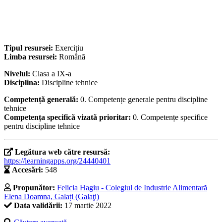
Tipul resursei:
Exercițiu
Limba resursei:
Română
Nivelul:
Clasa a IX-a
Disciplina:
Discipline tehnice
Competență generală:
0. Competențe generale pentru discipline
tehnice
Competența specifică vizată prioritar:
0. Competențe specifice
pentru discipline tehnice
Legătura web către resursă:
https://learningapps.org/24440401
Accesări:
548
Propunător:
Felicia Hagiu - Colegiul de Industrie Alimentară
Elena Doamna, Galați (Galaţi)
Data validării:
17 martie 2022