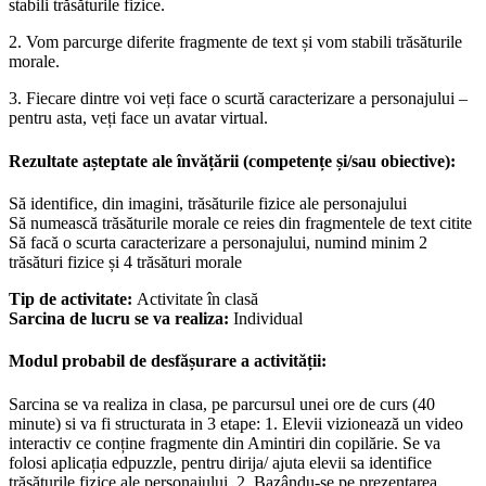
stabili trăsăturile fizice.
2. Vom parcurge diferite fragmente de text și vom stabili trăsăturile
morale.
3. Fiecare dintre voi veți face o scurtă caracterizare a personajului –
pentru asta, veți face un avatar virtual.
Rezultate așteptate ale învățării (competențe și/sau obiective):
Să identifice, din imagini, trăsăturile fizice ale personajului
Să numească trăsăturile morale ce reies din fragmentele de text citite
Să facă o scurta caracterizare a personajului, numind minim 2
trăsături fizice și 4 trăsături morale
Tip de activitate:
Activitate în clasă
Sarcina de lucru se va realiza:
Individual
Modul probabil de desfășurare a activității:
Sarcina se va realiza in clasa, pe parcursul unei ore de curs (40
minute) si va fi structurata in 3 etape: 1. Elevii vizionează un video
interactiv ce conține fragmente din Amintiri din copilărie. Se va
folosi aplicația edpuzzle, pentru dirija/ ajuta elevii sa identifice
trăsăturile fizice ale personajului. 2. Bazându-se pe prezentarea