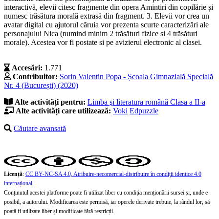
interactivă, elevii citesc fragmente din opera Amintiri din copilărie și
numesc trăsătura morală extrasă din fragment. 3. Elevii vor crea un
avatar digital cu ajutorul căruia vor prezenta scurte caracterizări ale
personajului Nica (numind minim 2 trăsături fizice si 4 trăsături
morale). Acestea vor fi postate si pe avizierul electronic al clasei.
Accesări:
1.771
Contribuitor:
Sorin Valentin Popa - Școala Gimnazială Specială
Nr. 4 (București) (2020)
Alte activități pentru:
Limba şi literatura română
Clasa a II-a
Alte activități care utilizează:
Voki
Edpuzzle
Căutare avansată
Licență
:
CC BY-NC-SA 4.0, Atribuire-necomercial-distribuire în condiţii identice 4.0
internațional
Conținutul acestei platforme poate fi utilizat liber cu condiția menționării sursei și, unde e
posibil, a autorului. Modificarea este permisă, iar operele derivate trebuie, la rândul lor, să
poată fi utilizate liber și modificate fără restricții.