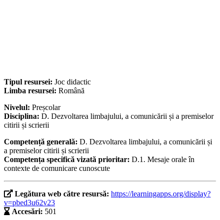
Tipul resursei:
Joc didactic
Limba resursei:
Română
Nivelul:
Preșcolar
Disciplina:
D. Dezvoltarea limbajului, a comunicării și a premiselor
citirii și scrierii
Competență generală:
D. Dezvoltarea limbajului, a comunicării și
a premiselor citirii și scrierii
Competența specifică vizată prioritar:
D.1. Mesaje orale în
contexte de comunicare cunoscute
Legătura web către resursă:
https://learningapps.org/display?
v=pbed3u62v23
Accesări:
501