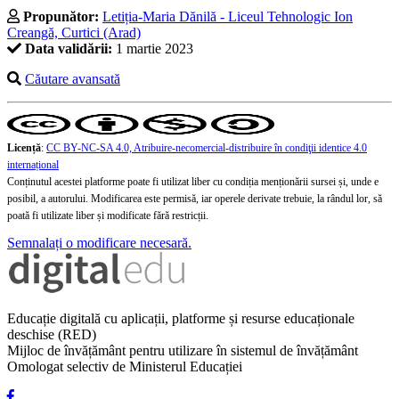
Propunător:
Letiția-Maria Dănilă - Liceul Tehnologic Ion
Creangă, Curtici (Arad)
Data validării:
1 martie 2023
Căutare avansată
Licență
:
CC BY-NC-SA 4.0, Atribuire-necomercial-distribuire în condiţii identice 4.0
internațional
Conținutul acestei platforme poate fi utilizat liber cu condiția menționării sursei și, unde e
posibil, a autorului. Modificarea este permisă, iar operele derivate trebuie, la rândul lor, să
poată fi utilizate liber și modificate fără restricții.
Semnalați o modificare necesară.
Educație digitală cu aplicații, platforme și resurse educaționale
deschise (RED)
Mijloc de învățământ pentru utilizare în sistemul de învățământ
Omologat selectiv de Ministerul Educației