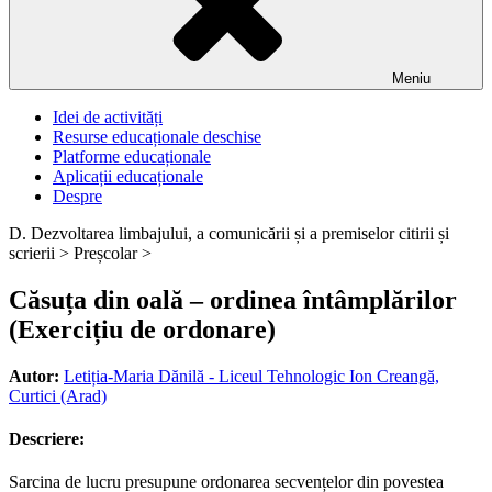
Meniu
Idei de activități
Resurse educaționale deschise
Platforme educaționale
Aplicații educaționale
Despre
D. Dezvoltarea limbajului, a comunicării și a premiselor citirii și
scrierii >
Preșcolar >
Căsuța din oală – ordinea întâmplărilor
(Exercițiu de ordonare)
Autor:
Letiția-Maria Dănilă - Liceul Tehnologic Ion Creangă,
Curtici (Arad)
Descriere:
Sarcina de lucru presupune ordonarea secvențelor din povestea