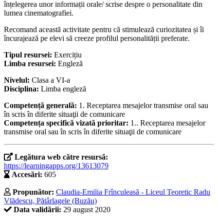
înțelegerea unor informații orale/ scrise despre o personalitate din
lumea cinematografiei.
Recomand această activitate pentru că stimulează curiozitatea și îi
încurajează pe elevi să creeze profilul personalității preferate.
Tipul resursei:
Exercițiu
Limba resursei:
Engleză
Nivelul:
Clasa a VI-a
Disciplina:
Limba engleză
Competență generală:
1. Receptarea mesajelor transmise oral sau
în scris în diferite situaţii de comunicare
Competența specifică vizată prioritar:
1.. Receptarea mesajelor
transmise oral sau în scris în diferite situaţii de comunicare
Legătura web către resursă:
https://learningapps.org/13613079
Accesări:
605
Propunător:
Claudia-Emilia Frînculeasă - Liceul Teoretic Radu
Vlădescu, Pătârlagele (Buzău)
Data validării:
29 august 2020