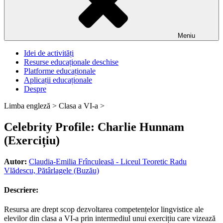
Meniu
Idei de activități
Resurse educaționale deschise
Platforme educaționale
Aplicații educaționale
Despre
Limba engleză >
Clasa a VI-a >
Celebrity Profile: Charlie Hunnam
(Exercițiu)
Autor:
Claudia-Emilia Frînculeasă - Liceul Teoretic Radu
Vlădescu, Pătârlagele (Buzău)
Descriere:
Resursa are drept scop dezvoltarea competențelor lingvistice ale
elevilor din clasa a VI-a prin intermediul unui exercițiu care vizează