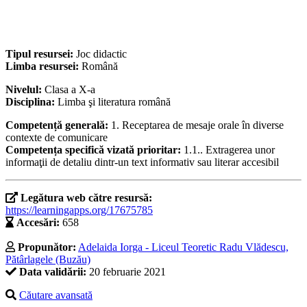
Tipul resursei:
Joc didactic
Limba resursei:
Română
Nivelul:
Clasa a X-a
Disciplina:
Limba şi literatura română
Competență generală:
1. Receptarea de mesaje orale în diverse
contexte de comunicare
Competența specifică vizată prioritar:
1.1.. Extragerea unor
informaţii de detaliu dintr-un text informativ sau literar accesibil
Legătura web către resursă:
https://learningapps.org/17675785
Accesări:
658
Propunător:
Adelaida Iorga - Liceul Teoretic Radu Vlădescu,
Pătârlagele (Buzău)
Data validării:
20 februarie 2021
Căutare avansată