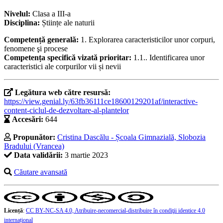
Nivelul:
Clasa a III-a
Disciplina:
Științe ale naturii
Competență generală:
1. Explorarea caracteristicilor unor corpuri,
fenomene şi procese
Competența specifică vizată prioritar:
1.1.. Identificarea unor
caracteristici ale corpurilor vii și nevii
Legătura web către resursă:
https://view.genial.ly/63fb36111ce18600129201af/interactive-
content-ciclul-de-dezvoltare-al-plantelor
Accesări:
644
Propunător:
Cristina Dascălu - Școala Gimnazială, Slobozia
Bradului (Vrancea)
Data validării:
3 martie 2023
Căutare avansată
Licență
:
CC BY-NC-SA 4.0, Atribuire-necomercial-distribuire în condiţii identice 4.0
internațional