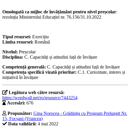
Omologată ca mijloc de învățământ pentru nivel preșcolar
:
rezoluția Ministerului Educației nr. 76.156/31.10.2022
Tipul resursei:
Exercițiu
Limba resursei:
Română
Nivelul:
Preșcolar
Disciplina:
C. Capacități și atitudini față de învățare
Competență generală:
C. Capacități și atitudini față de învățare
Competența specifică vizată prioritar:
C.1. Curiozitate, interes și
inițiativă în învățare
Legătura web către resursă:
https://wordwall.net/ro/resource/7443254
Accesări:
676
Propunător:
Gina Norocea - Grădinița cu Program Prelungit Nr.
15, Focșani (Vrancea)
Data validării:
4 mai 2022