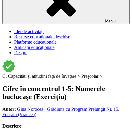
Meniu
Idei de activități
Resurse educaționale deschise
Platforme educaționale
Aplicații educaționale
Despre
C. Capacități și atitudini față de învățare >
Preșcolar >
Cifre în concentrul 1-5: Numerele
buclucașe (Exercițiu)
Autor:
Gina Norocea - Grădinița cu Program Prelungit Nr. 15,
Focșani (Vrancea)
Descriere: