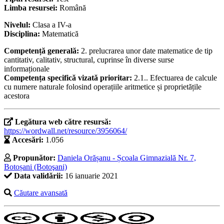
Limba resursei:
Română
Nivelul:
Clasa a IV-a
Disciplina:
Matematică
Competență generală:
2. prelucrarea unor date matematice de tip
cantitativ, calitativ, structural, cuprinse în diverse surse
informaționale
Competența specifică vizată prioritar:
2.1.. Efectuarea de calcule
cu numere naturale folosind operațiile aritmetice și proprietățile
acestora
Legătura web către resursă:
https://wordwall.net/resource/3956064/
Accesări:
1.056
Propunător:
Daniela Orășanu - Școala Gimnazială Nr. 7,
Botoșani (Botoşani)
Data validării:
16 ianuarie 2021
Căutare avansată