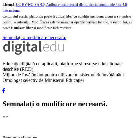
Licență
:
CC BY-NC-SA 4.0, Atribuire-necomercial-distribuire în condiţii identice 4.0
internațional
Conținutul acestei platforme poate fi utilizat liber cu condiția menționării sursei și, unde e
posibil, a autorului. Modificarea este permisă, iar operele derivate trebuie, la rândul lor, să
poată fi utilizate liber și modificate fără restricții.
Semnalați o modificare necesară.
Educație digitală cu aplicații, platforme și resurse educaționale
deschise (RED)
Mijloc de învățământ pentru utilizare în sistemul de învățământ
Omologat selectiv de Ministerul Educației
Semnalați o modificare necesară.
«
»
Prenume și nume: