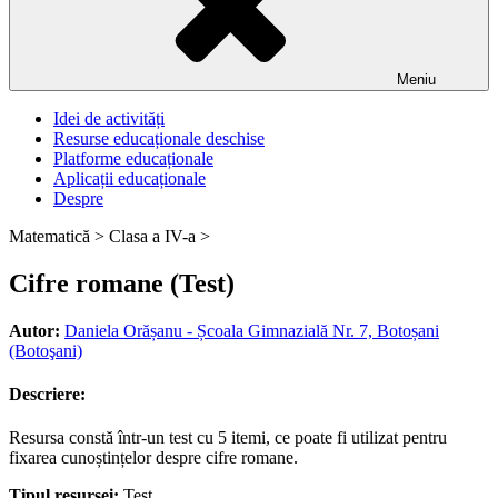
Meniu
Idei de activități
Resurse educaționale deschise
Platforme educaționale
Aplicații educaționale
Despre
Matematică >
Clasa a IV-a >
Cifre romane (Test)
Autor:
Daniela Orășanu - Școala Gimnazială Nr. 7, Botoșani
(Botoşani)
Descriere:
Resursa constă într-un test cu 5 itemi, ce poate fi utilizat pentru
fixarea cunoștințelor despre cifre romane.
Tipul resursei:
Test