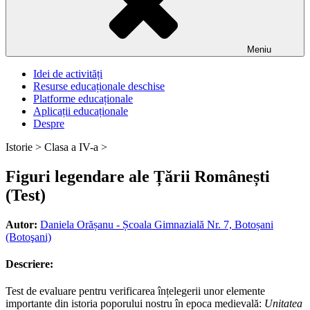
Meniu
Idei de activități
Resurse educaționale deschise
Platforme educaționale
Aplicații educaționale
Despre
Istorie >
Clasa a IV-a >
Figuri legendare ale Țării Românești
(Test)
Autor:
Daniela Orășanu - Școala Gimnazială Nr. 7, Botoșani
(Botoşani)
Descriere:
Test de evaluare pentru verificarea înțelegerii unor elemente
importante din istoria poporului nostru în epoca medievală:
Unitatea