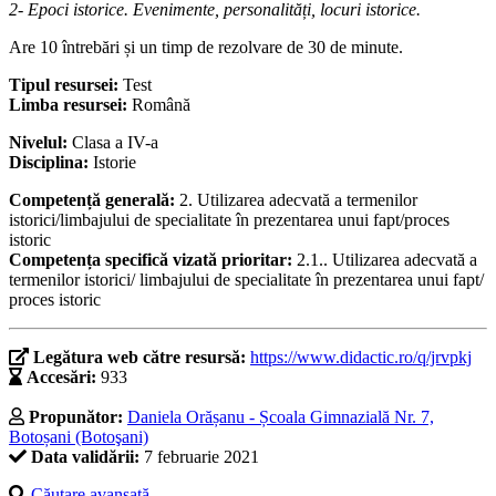
2- Epoci istorice. Evenimente, personalități, locuri istorice.
Are 10 întrebări și un timp de rezolvare de 30 de minute.
Tipul resursei:
Test
Limba resursei:
Română
Nivelul:
Clasa a IV-a
Disciplina:
Istorie
Competență generală:
2. Utilizarea adecvată a termenilor
istorici/limbajului de specialitate în prezentarea unui fapt/proces
istoric
Competența specifică vizată prioritar:
2.1.. Utilizarea adecvată a
termenilor istorici/ limbajului de specialitate în prezentarea unui fapt/
proces istoric
Legătura web către resursă:
https://www.didactic.ro/q/jrvpkj
Accesări:
933
Propunător:
Daniela Orășanu - Școala Gimnazială Nr. 7,
Botoșani (Botoşani)
Data validării:
7 februarie 2021
Căutare avansată