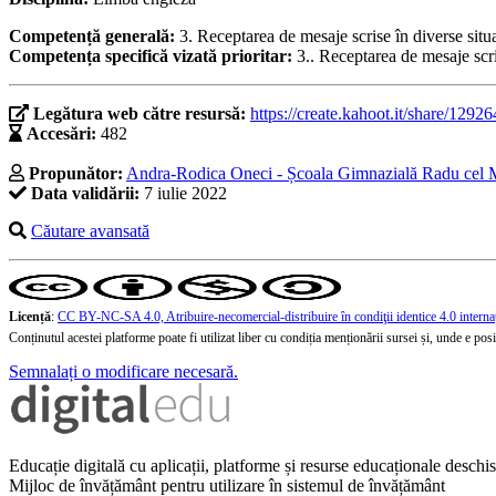
Competență generală:
3. Receptarea de mesaje scrise în diverse situ
Competența specifică vizată prioritar:
3.. Receptarea de mesaje scri
Legătura web către resursă:
https://create.kahoot.it/share/12
Accesări:
482
Propunător:
Andra-Rodica Oneci - Școala Gimnazială Radu cel 
Data validării:
7 iulie 2022
Căutare avansată
Licență
:
CC BY-NC-SA 4.0, Atribuire-necomercial-distribuire în condiţii identice 4.0 interna
Conținutul acestei platforme poate fi utilizat liber cu condiția menționării sursei și, unde e posibi
Semnalați o modificare necesară.
Educație digitală cu aplicații, platforme și resurse educaționale desch
Mijloc de învățământ pentru utilizare în sistemul de învățământ