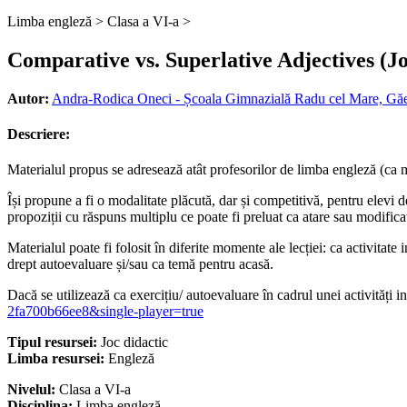
Limba engleză >
Clasa a VI-a >
Comparative vs. Superlative Adjectives (J
Autor:
Andra-Rodica Oneci - Școala Gimnazială Radu cel Mare, Găe
Descriere:
Materialul propus se adresează atât profesorilor de limba engleză (ca mate
Își propune a fi o modalitate plăcută, dar și competitivă, pentru elevi 
propoziții cu răspuns multiplu ce poate fi preluat ca atare sau modificat
Materialul poate fi folosit în diferite momente ale lecției: ca activitat
drept autoevaluare și/sau ca temă pentru acasă.
Dacă se utilizează ca exercițiu/ autoevaluare în cadrul unei activități i
2fa700b66ee8&single-player=true
Tipul resursei:
Joc didactic
Limba resursei:
Engleză
Nivelul:
Clasa a VI-a
Disciplina:
Limba engleză