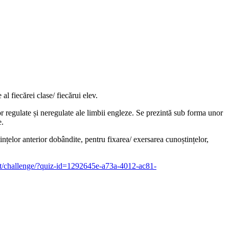
al fiecărei clase/ fiecărui elev.
or regulate și neregulate ale limbii engleze. Se prezintă sub forma unor
e.
ințelor anterior dobândite, pentru fixarea/ exersarea cunoștințelor,
.it/challenge/?quiz-id=1292645e-a73a-4012-ac81-