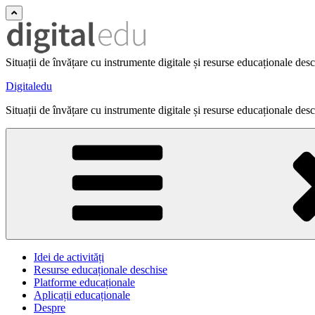
Situații de învățare cu instrumente digitale și resurse educaționale des
Digitaledu
Situații de învățare cu instrumente digitale și resurse educaționale des
Idei de activități
Resurse educaționale deschise
Platforme educaționale
Aplicații educaționale
Despre