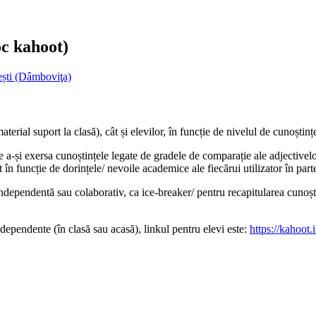
oc kahoot)
ști (Dâmboviţa)
rial suport la clasă), cât și elevilor, în funcție de nivelul de cunoștințe 
de a-și exersa cunoștințele legate de gradele de comparație ale adjectivel
 în funcție de dorințele/ nevoile academice ale fiecărui utilizator în part
e independentă sau colaborativ, ca ice-breaker/ pentru recapitularea cunoșt
ndependente (în clasă sau acasă), linkul pentru elevi este:
https://kahoot