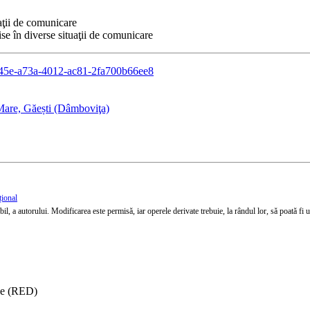
aţii de comunicare
se în diverse situaţii de comunicare
92645e-a73a-4012-ac81-2fa700b66ee8
Mare, Găești (Dâmboviţa)
țional
l, a autorului. Modificarea este permisă, iar operele derivate trebuie, la rândul lor, să poată fi util
ise (RED)