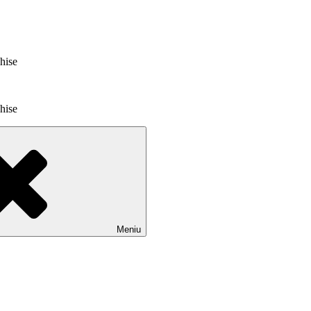
chise
chise
Meniu