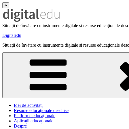
Situații de învățare cu instrumente digitale și resurse educaționale des
Digitaledu
Situații de învățare cu instrumente digitale și resurse educaționale des
Idei de activități
Resurse educaționale deschise
Platforme educaționale
Aplicații educaționale
Despre