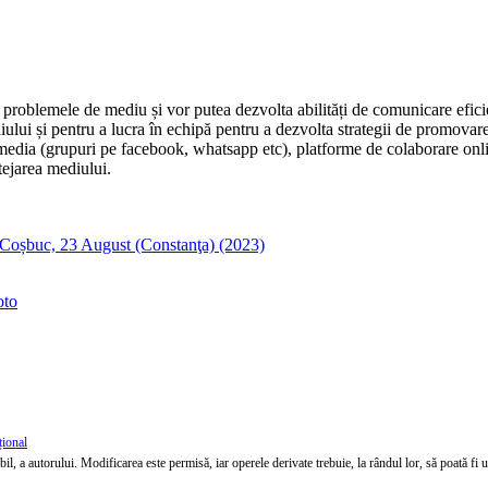
re problemele de mediu și vor putea dezvolta abilități de comunicare efi
lui și pentru a lucra în echipă pentru a dezvolta strategii de promovare.
l media (grupuri pe facebook, whatsapp etc), platforme de colaborare onl
tejarea mediului.
 Coșbuc, 23 August (Constanţa) (2023)
to
țional
l, a autorului. Modificarea este permisă, iar operele derivate trebuie, la rândul lor, să poată fi util