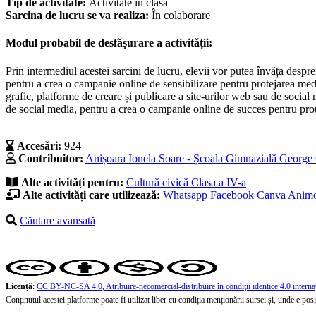
Tip de activitate:
Activitate în clasă
Sarcina de lucru se va realiza:
În colaborare
Modul probabil de desfășurare a activității:
Prin intermediul acestei sarcini de lucru, elevii vor putea învăța desp
pentru a crea o campanie online de sensibilizare pentru protejarea mediu
grafic, platforme de creare și publicare a site-urilor web sau de socia
de social media, pentru a crea o campanie online de succes pentru pro
Accesări:
924
Contribuitor:
Anișoara Ionela Soare - Școala Gimnazială George
Alte activități pentru:
Cultură civică
Clasa a IV-a
Alte activități care utilizează:
Whatsapp
Facebook
Canva
Animo
Căutare avansată
Licență
:
CC BY-NC-SA 4.0, Atribuire-necomercial-distribuire în condiţii identice 4.0 interna
Conținutul acestei platforme poate fi utilizat liber cu condiția menționării sursei și, unde e posibi