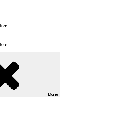
chise
chise
Meniu