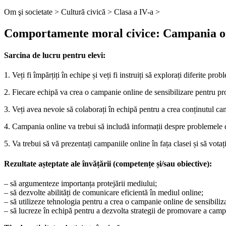
Om şi societate >
Cultură civică >
Clasa a IV-a >
Comportamente moral civice: Campania onl
Sarcina de lucru pentru elevi:
1. Veți fi împărțiți în echipe și veți fi instruiți să explorați diferite p
2. Fiecare echipă va crea o campanie online de sensibilizare pentru prot
3. Veți avea nevoie să colaborați în echipă pentru a crea conținutul cam
4. Campania online va trebui să includă informații despre problemele d
5. Va trebui să vă prezentați campaniile online în fața clasei și să vota
Rezultate așteptate ale învățării (competențe și/sau obiective):
– să argumenteze importanța protejării mediului;
– să dezvolte abilități de comunicare eficientă în mediul online;
– să utilizeze tehnologia pentru a crea o campanie online de sensibiliza
– să lucreze în echipă pentru a dezvolta strategii de promovare a campa