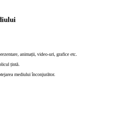
iului
ezentare, animații, video-uri, grafice etc.
icul țintă.
tejarea mediului înconjurător.