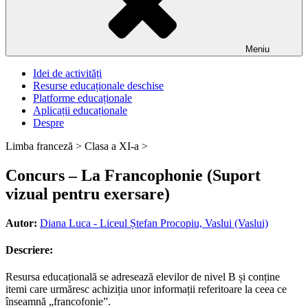
Meniu
Idei de activități
Resurse educaționale deschise
Platforme educaționale
Aplicații educaționale
Despre
Limba franceză >
Clasa a XI-a >
Concurs – La Francophonie (Suport
vizual pentru exersare)
Autor:
Diana Luca - Liceul Ștefan Procopiu, Vaslui (Vaslui)
Descriere:
Resursa educațională se adresează elevilor de nivel B și conține
itemi care urmăresc achiziția unor informații referitoare la ceea ce
înseamnă „francofonie”.