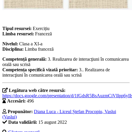
Tipul resursei:
Exercițiu
Limba resursei:
Franceză
Nivelul:
Clasa a XI-a
Disciplina:
Limba franceză
Competență generală:
3. Realizarea de interacţiuni în comunicarea
orală sau scrisă
Competența specifică vizată prioritar:
3.. Realizarea de
interacţiuni în comunicarea orală sau scrisă
Legătura web către resursă:
https://docs.google.com/presentation/d/1fGdsR5BsAuzmCiVlIpp6yI
Accesări:
496
Propunător:
Diana Luca - Liceul Ștefan Procopiu, Vaslui
(Vaslui)
Data validării:
15 august 2022