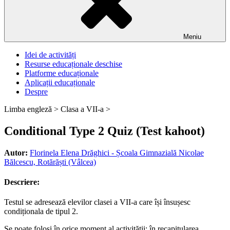
Meniu
Idei de activități
Resurse educaționale deschise
Platforme educaționale
Aplicații educaționale
Despre
Limba engleză >
Clasa a VII-a >
Conditional Type 2 Quiz (Test kahoot)
Autor:
Florinela Elena Drăghici - Școala Gimnazială Nicolae
Bălcescu, Rotărăști (Vâlcea)
Descriere:
Testul se adresează elevilor clasei a VII-a care își însușesc
condiționala de tipul 2.
Se poate folosi în orice moment al activității: în recapitularea