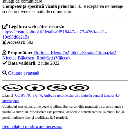
situaţii de comunicare
Competența specifică vizată prioritar:
3.. Receptarea de mesaje
scrise în diverse situaţii de comunicare
Legătura web către resursă:
https://create.kahoot.it/details/0f518447-ca77-4260-aa21-
19c93d0e215a
Accesări:
582
Propunător:
Florinela Elena Drăghici - Școala Gimnazială
Nicolae Bălcescu, Rotărăști (Vâlcea)
Data validării:
2 iulie 2022
Căutare avansată
Licență
:
CC BY-NC-SA 4.0, Atribuire-necomercial-distribuire în condiţii identice 4.0
internațional
Conținutul acestei platforme poate fi utilizat liber cu condiția menționării sursei și, unde e
posibil, a autorului. Modificarea este permisă, iar operele derivate trebuie, la rândul lor, să
poată fi utilizate liber și modificate fără restricții.
Semnalați o modificare necesară.