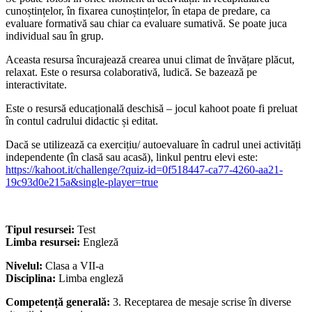
cunoștințelor, în fixarea cunoștințelor, în etapa de predare, ca
evaluare formativă sau chiar ca evaluare sumativă. Se poate juca
individual sau în grup.
Aceasta resursa încurajează crearea unui climat de învățare plăcut,
relaxat. Este o resursa colaborativă, ludică. Se bazează pe
interactivitate.
Este o resursă educațională deschisă – jocul kahoot poate fi preluat
în contul cadrului didactic și editat.
Dacă se utilizează ca exercițiu/ autoevaluare în cadrul unei activități
independente (în clasă sau acasă), linkul pentru elevi este:
https://kahoot.it/challenge/?quiz-id=0f518447-ca77-4260-aa21-
19c93d0e215a&single-player=true
Tipul resursei:
Test
Limba resursei:
Engleză
Nivelul:
Clasa a VII-a
Disciplina:
Limba engleză
Competență generală:
3. Receptarea de mesaje scrise în diverse