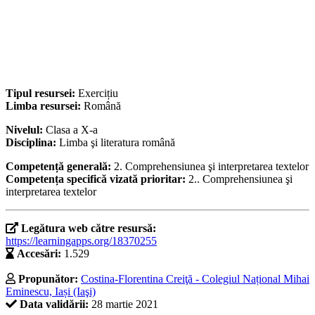
Tipul resursei:
Exercițiu
Limba resursei:
Română
Nivelul:
Clasa a X-a
Disciplina:
Limba şi literatura română
Competență generală:
2. Comprehensiunea şi interpretarea textelor
Competența specifică vizată prioritar:
2.. Comprehensiunea şi
interpretarea textelor
Legătura web către resursă:
https://learningapps.org/18370255
Accesări:
1.529
Propunător:
Costina-Florentina Creiţă - Colegiul Național Mihai
Eminescu, Iași (Iaşi)
Data validării:
28 martie 2021