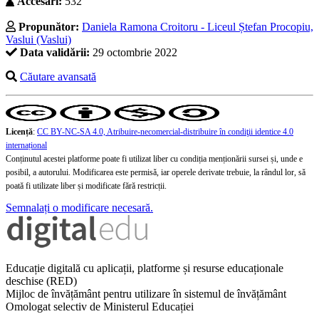
Accesări:
532
Propunător:
Daniela Ramona Croitoru - Liceul Ștefan Procopiu,
Vaslui (Vaslui)
Data validării:
29 octombrie 2022
Căutare avansată
Licență
:
CC BY-NC-SA 4.0, Atribuire-necomercial-distribuire în condiţii identice 4.0
internațional
Conținutul acestei platforme poate fi utilizat liber cu condiția menționării sursei și, unde e
posibil, a autorului. Modificarea este permisă, iar operele derivate trebuie, la rândul lor, să
poată fi utilizate liber și modificate fără restricții.
Semnalați o modificare necesară.
Educație digitală cu aplicații, platforme și resurse educaționale
deschise (RED)
Mijloc de învățământ pentru utilizare în sistemul de învățământ
Omologat selectiv de Ministerul Educației