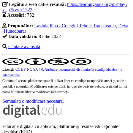
Legătura web către resursă:
https://learningapps.org/display?
v=p7kvvfc1522
Accesări:
752
Propunător:
Lavinia Ilina - Colegiul Tehnic Transilvania, Deva
(Hunedoara)
Data validării:
8 iulie 2022
Căutare avansată
Licență
:
CC BY-NC-SA 4.0, Atribuire-necomercial-distribuire în condiţii identice 4.0
internațional
Conținutul acestei platforme poate fi utilizat liber cu condiția menționării sursei și, unde e
posibil, a autorului. Modificarea este permisă, iar operele derivate trebuie, la rândul lor, să
poată fi utilizate liber și modificate fără restricții.
Semnalați o modificare necesară.
Educație digitală cu aplicații, platforme și resurse educaționale
deschise (RED)