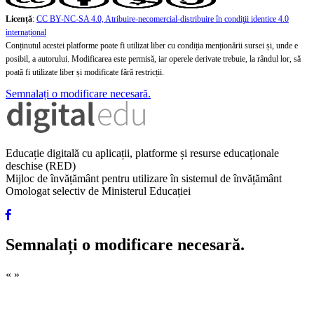
Licență
:
CC BY-NC-SA 4.0, Atribuire-necomercial-distribuire în condiţii identice 4.0
internațional
Conținutul acestei platforme poate fi utilizat liber cu condiția menționării sursei și, unde e
posibil, a autorului. Modificarea este permisă, iar operele derivate trebuie, la rândul lor, să
poată fi utilizate liber și modificate fără restricții.
Semnalați o modificare necesară.
Educație digitală cu aplicații, platforme și resurse educaționale
deschise (RED)
Mijloc de învățământ pentru utilizare în sistemul de învățământ
Omologat selectiv de Ministerul Educației
Semnalați o modificare necesară.
«
»