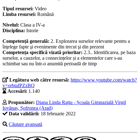
Tipul resursei:
Video
Limba resursei:
Română
Nivelul:
Clasa a IV-a
Disciplina:
Istorie
Competență generală:
2. Explorarea surselor relevante pentru a
înţelege fapte şi evenimente din trecut şi din prezent
Competența specifică vizată prioritar:
2.3.. Identificarea, pe baza
surselor, a cauzelor, a consecințelor și a elementelor care s-au
schimbat sau nu într-o anumită perioadă de timp
Legătura web către resursă:
https://www.youtube.com/watch?
v=orbtaIPZzBQ
Accesări:
1.140
Propunător:
Diana Linda Rațiu - Școala Gimnazială Virgil
Iovănaș, Șofronea (Arad)
Data validării:
18 februarie 2022
Căutare avansată